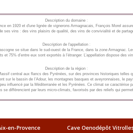
Description du domaine :
rance en 1920 et d'une lignée de vignerons Armagnacais, François Morel assur
e ses vins : des vins plaisirs de qualité, des vins de convivialité et de parta
Description de l'appellation :
Gascogne se situe dans le sud-ouest de la France, dans la zone Armagnac. L
its et 75% d’entre eux sont exportés à l’étranger. L’appellation dispose des v
Description de la région :
assif central aux flancs des Pyrénées, sur des provinces historiques telles 
nt sur le bassin de l’Adour, les montagnes basques et aveyronnaises, le pays
eu influencé par la Méditerranée et les Pyrénées. Ce climat se caractérise par
 se différencient par leurs micro-climats, favorisés par des reliefs qui permett
ix-en-Provence
Cave Oenodépôt Vitrolle