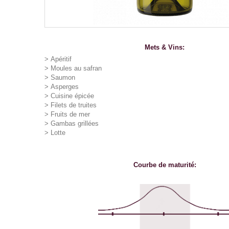
Mets & Vins:
>
Apéritif
>
Moules au safran
>
Saumon
>
Asperges
>
Cuisine épicée
>
Filets de truites
>
Fruits de mer
>
Gambas grillées
>
Lotte
Courbe de maturité: