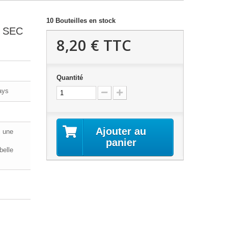
10
Bouteilles en stock
 SEC
8,20 €
TTC
Quantité
ays
Ajouter au
c une
panier
belle