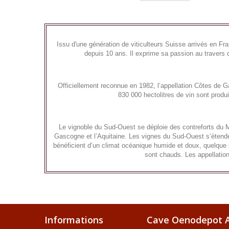
Issu d'une génération de viticulteurs Suisse arrivés en F
depuis 10 ans. Il exprime sa passion au travers d
Officiellement reconnue en 1982, l’appellation Côtes de 
830 000 hectolitres de vin sont produ
Le vignoble du Sud-Ouest se déploie des contreforts du M
Gascogne et l’Aquitaine. Les vignes du Sud-Ouest s’étende
bénéficient d’un climat océanique humide et doux, quelque p
sont chauds. Les appellations
Informations
Cave Oenodepot A