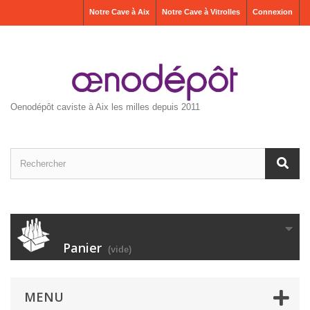
Notre Cave à Aix
Notre Cave à Vitrolles
Connexion
Oenodépôt caviste à Aix les milles depuis 2011
Panier
(vide)
MENU