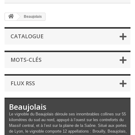
Beaujolais
CATALOGUE
MOTS-CLÉS
FLUX RSS
Beaujolais
Le vignoble du Beaujolais déroule ses innombrables collines sur 55
kilomètres du sud au nord, appuyé à l’ouest sur les contreforts du
Massif central, et à l’est sur la plaine de la Saône. Situé aux portes
de Lyon, le vignoble comporte 12 appellations :
Brouilly,
Beaujolais,