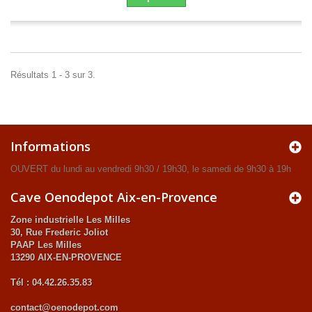
Résultats 1 - 3 sur 3.
Informations
OUVERT du lundi au vendredi 9h30 / 19h30, le samedi de 9h30 à 19h
Cave Oenodepot Aix-en-Provence
Zone industrielle Les Milles
30, Rue Frederic Joliot
PAAP Les Milles
13290 AIX-EN-PROVENCE
Tél : 04.42.26.35.83
contact@oenodepot.com