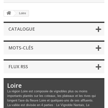
Loire
CATALOGUE
MOTS-CLÉS
FLUX RSS
Loire
La région Loire est composée de vignobles plus ou moins
importants plantés sur les coteaux, les plateaux et les rives qui
longent l'axe du fleuve Loire et quelques-uns de ses affluents.
La vallée est divisée en 4 parties : Le Vignoble Nantais, Le