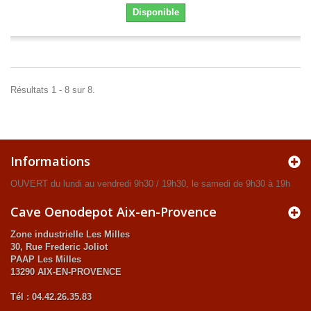
Disponible
Résultats 1 - 8 sur 8.
Informations
OUVERT du lundi au vendredi 9h30 / 19h30, le samedi de 9h30 à 19h
Cave Oenodepot Aix-en-Provence
Zone industrielle Les Milles
30, Rue Frederic Joliot
PAAP Les Milles
13290 AIX-EN-PROVENCE
Tél : 04.42.26.35.83