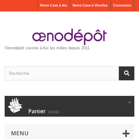
Notre Cave à Aix
Notre Cave à Vitrolles
Connexion
Oenodépôt caviste à Aix les milles depuis 2011
Panier
(vide)
MENU