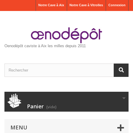
Notre Cave à Aix
Notre Cave à Vitrolles
Connexion
Oenodépôt caviste à Aix les milles depuis 2011
Panier
(vide)
MENU