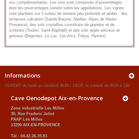
uns complémentaires. Les vins sont composés d’assemblages
dont les pourcentages varient selon les appellations. Les vignes
sont plantées sur 3 sortes de terrains peu profonds et arides : des
terrasses calcaires (Sainte-Baume, Alpilles, Alpes de Haute-
Provence), des sols cristallins constitués de granites et de
schistes (Toulon, Saint-Raphaël) et des sols argilo-silicieux et
grèseux (Brignoles, Le Luc, Les Arcs, Fréjus, Hyères).
Informations
OUVERT du lundi au vendredi 9h30 / 19h30, le samedi de 9h30 à 19h
Cave Oenodepot Aix-en-Provence
Zone industrielle Les Milles
30, Rue Frederic Joliot
PAAP Les Milles
13290 AIX-EN-PROVENCE
Tél : 04.42.26.35.83