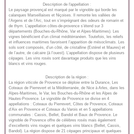
Description de l'appellation :
Le paysage provençal est marqué par le vignoble qui borde les
calanques Marseillaises et Niçoises. Il remonte les vallées de
l’Argens et de l’Arc, tout en s’imprégnant des odeurs de romarin et
de thym. L’appellation côtes-de-provence s’étend sur 3
départements (Bouches-du-Rhône, Var et Alpes-Maritimes). Les
vignes bénéficient d’un climat méditérranéen. Toutefois, les reliefs
et influences maritimes favorisent l’apparition de mésoclimats. Les
sols sont composés, d’un côté, de cristalline (Estérel et Maures) et
de l’autre, de calcaire (à l’ouest). L’appellation dispose de plusieurs
cépages. Les vins rosés sont davantage produits que les vins
blancs et vins rouges.
Description de la région :
La région viticole de Provence se déploie entre la Durance, Les
Coteaux de Pierrevert et la Méditerranée, de Nice à Arles, dans les
Alpes-Maritimes, le Var, les Bouches-du-Rhône et les Alpes de
Hautes-Provence. Le vignoble de Provence se divise en 4
appellations : Coteaux du Pierrevert, Côtes de Provence, Coteaux
d’Aix en Provence et Coteaux du Varois et en 5 appellations
communales : Cassis, Bellet, Bandol et Baux de Provence. Le
vignoble de Provence offre de célèbres rosés mais également
d’excellents vins rouges et quelques vins blancs (Bellet, Cassis,
Bandol). La région dispose de 21 cépages principaux et quelques