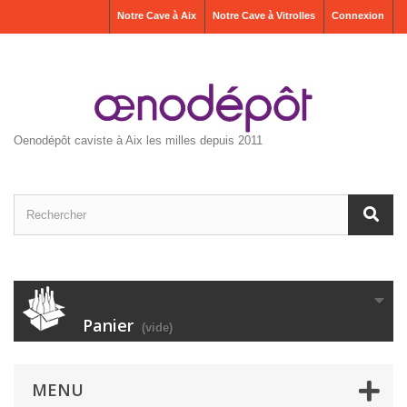
Notre Cave à Aix
Notre Cave à Vitrolles
Connexion
Oenodépôt caviste à Aix les milles depuis 2011
Panier
(vide)
MENU