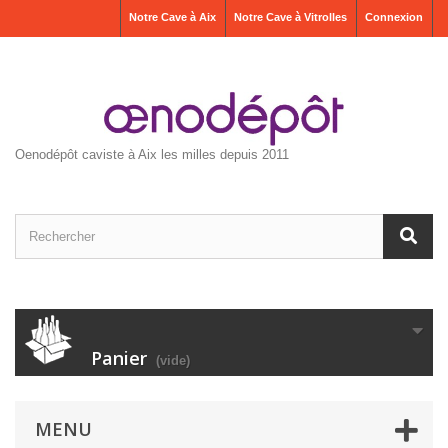
Notre Cave à Aix
Notre Cave à Vitrolles
Connexion
Oenodépôt caviste à Aix les milles depuis 2011
Panier
(vide)
MENU