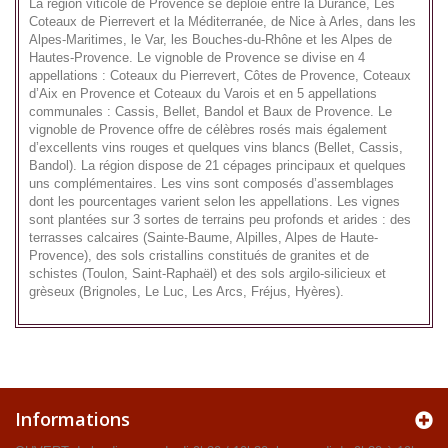
La région viticole de Provence se déploie entre la Durance, Les
Coteaux de Pierrevert et la Méditerranée, de Nice à Arles, dans les
Alpes-Maritimes, le Var, les Bouches-du-Rhône et les Alpes de
Hautes-Provence. Le vignoble de Provence se divise en 4
appellations : Coteaux du Pierrevert, Côtes de Provence, Coteaux
d’Aix en Provence et Coteaux du Varois et en 5 appellations
communales : Cassis, Bellet, Bandol et Baux de Provence. Le
vignoble de Provence offre de célèbres rosés mais également
d’excellents vins rouges et quelques vins blancs (Bellet, Cassis,
Bandol). La région dispose de 21 cépages principaux et quelques
uns complémentaires. Les vins sont composés d’assemblages
dont les pourcentages varient selon les appellations. Les vignes
sont plantées sur 3 sortes de terrains peu profonds et arides : des
terrasses calcaires (Sainte-Baume, Alpilles, Alpes de Haute-
Provence), des sols cristallins constitués de granites et de
schistes (Toulon, Saint-Raphaël) et des sols argilo-silicieux et
grèseux (Brignoles, Le Luc, Les Arcs, Fréjus, Hyères).
Informations