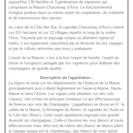
aujourd’hui 130 familles et 3 générations de vignerons qui
composent la Maison Chassenay d’Arce. Le fonctionnement
d’origine perdure dans un même esprit de coopération, de solidarité
et de transmission des savoirs.
Au cœur de la Côte des Bar, le vignoble Chassenay d’Arce s’étend
sur 315 hectares et sur 12 villages répartis le long de la rivière,
l’Arce. Façonné par un paysage unique où alternent vignes et
forêts, il est également caractérisé par la diversité de nos cépages
et par la culture raisonnée que nous y pratiquons.
L’esprit de la Maison, c’est à la fois l’esprit de famille, l’esprit du
terroir et l’exigence partagée par nos vignerons pour élaborer des
champagnes de grande qualité.
Description de l'appellation :
La région se situe sur les départements de l’Aube et de la Marne
principalement puis s’étend légèrement en Seine-et-Marne, Haute-
Marne et dans l’Aisne. Les vignes sont plantées sur des sols
crayeux, très riches en principes minéraux ce qui offre beaucoup
de finesse aux vins de Champagne. L’appellation se divise en 4 : la
vallée de la Marne, la Montagne de Reims, le vignoble de l’Aube et
la Côte des Blancs. Cette seule appellation regroupe une grande
diversité de champagnes. Celle-ci favorise les vins blancs et rosés
effervescents mais offre tout de même des blancs de blancs (dont
le cépage unique est le chardonnay), des blancs de noirs (pinot