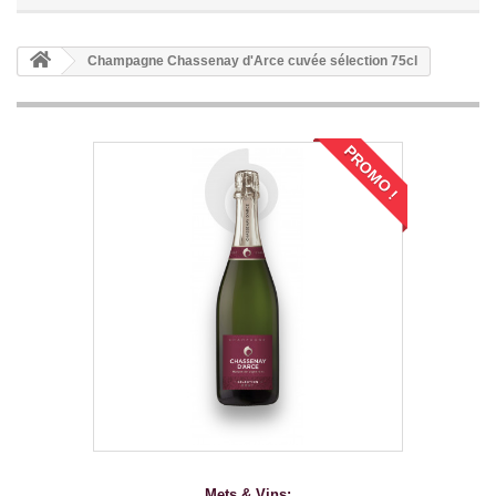
Champagne Chassenay d'Arce cuvée sélection 75cl
PROMO !
PROMO !
Mets & Vins: