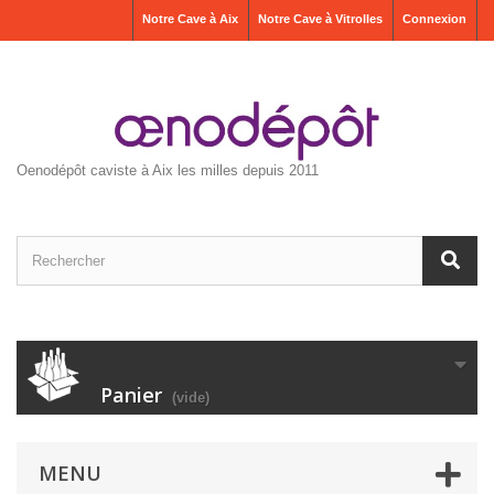
Notre Cave à Aix
Notre Cave à Vitrolles
Connexion
Oenodépôt caviste à Aix les milles depuis 2011
Panier
(vide)
MENU