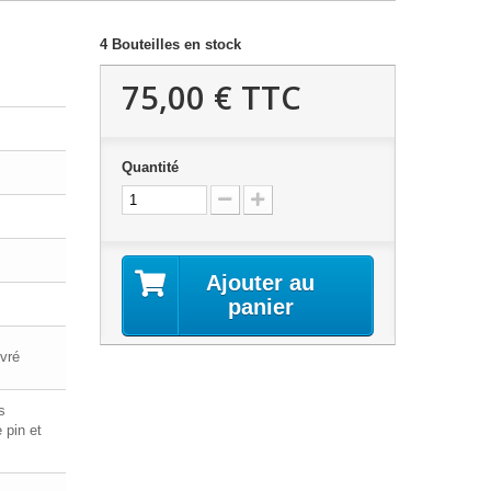
4
Bouteilles en stock
75,00 €
TTC
Quantité
Ajouter au
panier
ivré
s
 pin et