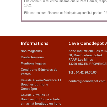
Elle connaît un tel enthousiasme que le Père Garnier, respon
1852.
Elle est toujours élaborée et fabriquée aujourd’hui par les Pè
Informations
Cave Oenodepot A
Nos magasins
Zone industrielle Les Mill
30, Rue Frederic Joliot
Contactez-nous
PAAP Les Milles
Mentions légales
13290 AIX-EN-PROVENCE
Conditions Générales de
Tél : 04.42.26.35.83
Ventes
Caviste Aix-en-Provence 13
contact@oenodepot.com
Bouches du rhône
Oenodépot
Caviste Vitrolles 13
Bouches du Rhône acheter
vin achat boutique en ligne