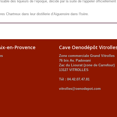
sable des liqueurs de l’époque, décide par la suite de l'appeler officiellemen
res Chartreux dans leur distillerie d’Aiguenoire dans l'Isère.
ix-en-Provence
Cave Oenodépôt Vitrolle
es
Zone commerciale Grand Vitrolles
76 bis Av. Padovani
Zac du Liourat (zone de Carrefour)
13127 VITROLLES
Tél : 04.42.07.47.81
vitrolles@oenodepot.com