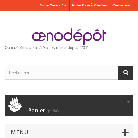
Notre Cave à Aix
Notre Cave à Vitrolles
Connexion
Oenodépôt caviste à Aix les milles depuis 2011
Panier
(vide)
MENU