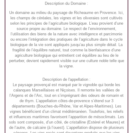
Description du Domaine :
Un domaine au milieu du paysage de Richeaume en Provence. Ici,
les champs de céréales, les vignes et les oliveraies sont cultivés
selon les principes de l’agriculture biologique. L’eau provient d’une
source propre au domaine. Le respect de l’environnement,
l’utilisation des biens de la nature avec intelligence et parcimonie
ou encore l’intégration des pratiques de l’agriculture dans le cycle
biologique de la vie sont appliqués jusqu’au plus simple détail. La
fragilité de l’équilibre naturel, tout comme la bienfaisance d’une
agriculture biologique qui entretient cet équilibre au lieu de le
perturber, devient rapidement visible sur une culture noble telle que
la vigne.
Description de l'appellation :
Le paysage provençal est marqué par le vignoble qui borde les
calanques Marseillaises et Niçoises. Il remonte les vallées de
l’Argens et de l’Arc, tout en s’imprégnant des odeurs de romarin et
de thym. L’appellation côtes-de-provence s’étend sur 3
départements (Bouches-du-Rhône, Var et Alpes-Maritimes). Les
vignes bénéficient d’un climat méditérranéen. Toutefois, les reliefs
et influences maritimes favorisent l’apparition de mésoclimats. Les
sols sont composés, d’un côté, de cristalline (Estérel et Maures) et
de l’autre, de calcaire (à l’ouest). L’appellation dispose de plusieurs
cépages. Les vins rosés sont davantage produits que les vins