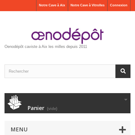
Notre Cave à Aix
Notre Cave à Vitrolles
Connexion
Oenodépôt caviste à Aix les milles depuis 2011
Panier
(vide)
MENU