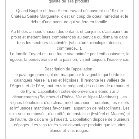
qualité de ses produits.
Quand Brigitte et Jean-Pierre Fayard découvrent en 1977 le
Château Sainte Marguerite, c’est un coup de cœur immédiat et le
début d’une aventure qui se fera en famille.
Au fil des années chacun des enfants et conjoints s’associent au
projet et mettent leurs compétences au service du domaine dans
tous les secteurs d’activités (viticulture, œnologie, design,
commerce…).
La famille Fayard est une force vive animée par l’enthousiasme, la
rigueur, la persévérance et la passion, visant toujours l’excellence.
Description de l'appellation :
Le paysage provençal est marqué par le vignoble qui borde les
calanques Marseillaises et Niçoises. Il remonte les vallées de
l’Argens et de l’Arc, tout en s’imprégnant des odeurs de romarin et
de thym. L’appellation côtes-de-provence s’étend sur 3
départements (Bouches-du-Rhône, Var et Alpes-Maritimes). Les
vignes bénéficient d’un climat méditérranéen. Toutefois, les reliefs
et influences maritimes favorisent l’apparition de mésoclimats. Les
sols sont composés, d’un côté, de cristalline (Estérel et Maures) et
de l’autre, de calcaire (à l’ouest). L’appellation dispose de plusieurs
cépages. Les vins rosés sont davantage produits que les vins
blancs et vins rouges.