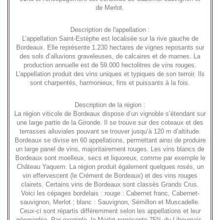
de Merlot.
Description de l'appellation :
L’appellation Saint-Estèphe est localisée sur la rive gauche de
Bordeaux. Elle représente 1.230 hectares de vignes reposants sur
des sols d’alluvions graveleuses, de calcaires et de marnes. La
production annuelle est de 59.000 hectolitres de vins rouges.
L’appellation produit des vins uniques et typiques de son terroir. Ils
sont charpentés, harmonieux, fins et puissants à la fois.
Description de la région :
La région viticole de Bordeaux dispose d’un vignoble s’étendant sur
une large partie de la Gironde. Il se trouve sur des coteaux et des
terrasses alluviales pouvant se trouver jusqu’à 120 m d’altitude.
Bordeaux se divise en 60 appellations, permettant ainsi de produire
un large panel de vins, majoritairement rouges. Les vins blancs de
Bordeaux sont moelleux, secs et liquoreux, comme par exemple le
Château Yaquem. La région produit également quelques rosés, un
vin effervescent (le Crément de Bordeaux) et des vins rouges
clairets. Certains vins de Bordeaux sont classés Grands Crus.
Voici les cépages bordelais : rouge : Cabernet franc, Cabernet-
sauvignon, Merlot ; blanc : Sauvignon, Sémillon et Muscadelle.
Ceux-ci sont répartis différemment selon les appellations et leur
géographie. Par exemple, le Merlot représente 75% du Libournais,