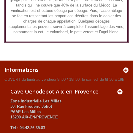
tandis qu’il ne couvre que 40% de la surface du Médoc. La
vinification est effectuée cépage par cépage. Puis, l’assemblage
se fait en respectant les proportions décrites dans le cahier des
charges de chaque appellation. Quelques cépages
supplémentaires peuvent servir à compléter l’assemblage des vins,
notamment la cot, le colombard, le petit verdot et l’ugni blanc.
Informations
OUVERT du lundi au vendredi 9h30 / 19h30, le samedi de 9h30 à 19h
Cave Oenodepot Aix-en-Provence
Zone industrielle Les Milles
30, Rue Frederic Joliot
PAAP Les Milles
13290 AIX-EN-PROVENCE
Tél : 04.42.26.35.83