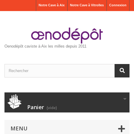
Notre Cave à Aix
Notre Cave à Vitrolles
Connexion
Oenodépôt caviste à Aix les milles depuis 2011
Panier
(vide)
MENU