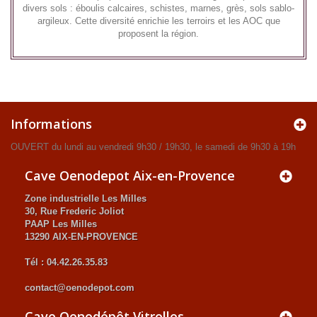
divers sols : éboulis calcaires, schistes, marnes, grès, sols sablo-
argileux. Cette diversité enrichie les terroirs et les AOC que
proposent la région.
Informations
OUVERT du lundi au vendredi 9h30 / 19h30, le samedi de 9h30 à 19h
Cave Oenodepot Aix-en-Provence
Zone industrielle Les Milles
30, Rue Frederic Joliot
PAAP Les Milles
13290 AIX-EN-PROVENCE
Tél : 04.42.26.35.83
contact@oenodepot.com
Cave Oenodépôt Vitrolles