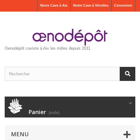
Notre Cave à Aix
Notre Cave à Vitrolles
Connexion
Oenodépôt caviste à Aix les milles depuis 2011
Panier
(vide)
MENU