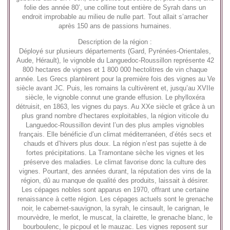
folie des année 80’, une colline tout entière de Syrah dans un
endroit improbable au milieu de nulle part. Tout allait s’arracher
après 150 ans de passions humaines.
Description de la région :
Déployé sur plusieurs départements (Gard, Pyrénées-Orientales,
Aude, Hérault), le vignoble du Languedoc-Roussillon représente 42
800 hectares de vignes et 1 800 000 hectolitres de vin chaque
année. Les Grecs plantèrent pour la première fois des vignes au Ve
siècle avant JC. Puis, les romains la cultivèrent et, jusqu’au XVIIe
siècle, le vignoble connut une grande effusion. Le phylloxéra
détruisit, en 1863, les vignes du pays. Au XXe siècle et grâce à un
plus grand nombre d’hectares exploitables, la région viticole du
Languedoc-Roussillon devint l’un des plus amples vignobles
français. Elle bénéficie d’un climat méditerranéen, d’étés secs et
chauds et d’hivers plus doux. La région n’est pas sujette à de
fortes précipitations. La Tramontane sèche les vignes et les
préserve des maladies. Le climat favorise donc la culture des
vignes. Pourtant, des années durant, la réputation des vins de la
région, dû au manque de qualité des produits, laissait à désirer.
Les cépages nobles sont apparus en 1970, offrant une certaine
renaissance à cette région. Les cépages actuels sont le grenache
noir, le cabernet-sauvignon, la syrah, le cinsault, le carignan, le
mourvèdre, le merlot, le muscat, la clairette, le grenache blanc, le
bourboulenc, le picpoul et le mauzac. Les vignes reposent sur