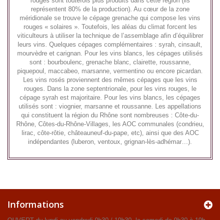
rouges sont toutefois plus produits dans cette région (ils
représentent 80% de la production). Au cœur de la zone
méridionale se trouve le cépage grenache qui compose les vins
rouges « solaires ». Toutefois, les aléas du climat forcent les
viticulteurs à utiliser la technique de l’assemblage afin d’équilibrer
leurs vins. Quelques cépages complémentaires : syrah, cinsault,
mourvèdre et carignan. Pour les vins blancs, les cépages utilisés
sont : bourboulenc, grenache blanc, clairette, roussanne,
piquepoul, maccabeo, marsanne, vermentino ou encore picardan.
Les vins rosés proviennent des mêmes cépages que les vins
rouges. Dans la zone septentrionale, pour les vins rouges, le
cépage syrah est majoritaire. Pour les vins blancs, les cépages
utilisés sont : viognier, marsanne et roussanne. Les appellations
qui constituent la région du Rhône sont nombreuses : Côte-du-
Rhône, Côtes-du-Rhône-Villages, les AOC communales (condrieu,
lirac, côte-rôtie, châteauneuf-du-pape, etc), ainsi que des AOC
indépendantes (luberon, ventoux, grignan-lès-adhémar…).
Informations