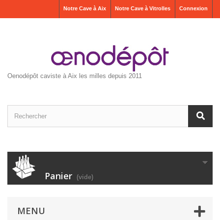
Notre Cave à Aix
Notre Cave à Vitrolles
Connexion
Oenodépôt caviste à Aix les milles depuis 2011
Panier
(vide)
MENU