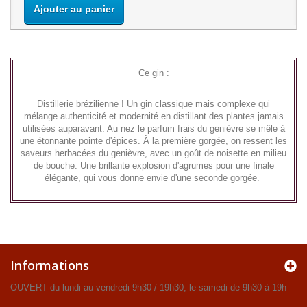
Ajouter au panier
Ce gin :
Distillerie brézilienne ! Un gin classique mais complexe qui
mélange authenticité et modernité en distillant des plantes jamais
utilisées auparavant. Au nez le parfum frais du genièvre se mêle à
une étonnante pointe d'épices. À la première gorgée, on ressent les
saveurs herbacées du genièvre, avec un goût de noisette en milieu
de bouche. Une brillante explosion d'agrumes pour une finale
élégante, qui vous donne envie d'une seconde gorgée.
Informations
OUVERT du lundi au vendredi 9h30 / 19h30, le samedi de 9h30 à 19h