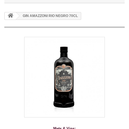
GIN AMAZZONI RIO NEGRO 70CL
Mets & Vins: