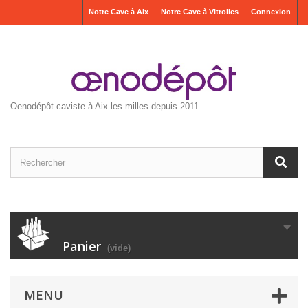
Notre Cave à Aix
Notre Cave à Vitrolles
Connexion
Oenodépôt caviste à Aix les milles depuis 2011
Panier
(vide)
MENU