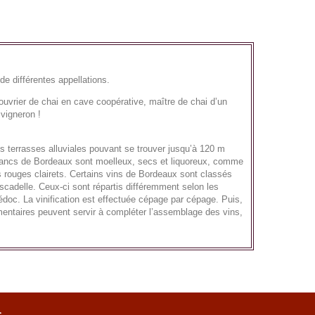
de différentes appellations.
 : ouvrier de chai en cave coopérative, maître de chai d’un
 vigneron !
es terrasses alluviales pouvant se trouver jusqu’à 120 m
s blancs de Bordeaux sont moelleux, secs et liquoreux, comme
 rouges clairets. Certains vins de Bordeaux sont classés
scadelle. Ceux-ci sont répartis différemment selon les
édoc. La vinification est effectuée cépage par cépage. Puis,
mentaires peuvent servir à compléter l’assemblage des vins,
s