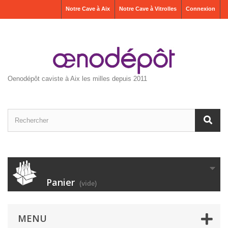
Notre Cave à Aix
Notre Cave à Vitrolles
Connexion
Oenodépôt caviste à Aix les milles depuis 2011
Panier
(vide)
MENU