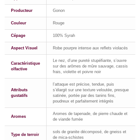
Producteur
Gonon
Couleur
Rouge
Cépage
100% Syrah
Aspect Visuel
Robe pourpre intense aux reflets violacés
Le nez, d’une pureté stupéfiante, s’ouvre
Caractéristique
sur des arômes de mûre sauvage, cassis
olfactive
frais, violette et poivre noir
l’attaque est précise, tendue, puis
Attributs
s’élargit sur une texture veloutée, presque
gustatifs
satinée, portée par des tanins fins,
poudreux et parfaitement intégrés
Aromes de tapenade, de pierre chaude et
Aromes
de viande fumée
sols de granite décomposé, de gneiss et
Type de terroir
de mica-schistes