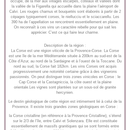
occupe, de la mer aux villages escarpés, coteaux et vallées dont
la vallée de la Figarella qui accueille dans la plaine l’aéroport de
Calvi. Les rouges charnus et bouquetés sont élaborés à partir de 2
cépages typiquement corses, le niellucciu et le sciaccarellu. Les
390 ha de l’appellation se rencontrent essentiellement en plaine.
On reconnaît à ces vins un caractère rebelle pour qui sait les
apprécier. C’est ce qui faire leur charme.
Description de la région :
La Corse est une région viticole de la Provence-Corse. La Corse
est une île de la mer Méditerranée située à 200km au sud-est de la
Côte d’Azur, au nord de la Sardaigne et à l’ouest de la Toscane. Du
nord au sud, la Corse fait 182km. Les vins Corses ont acquis
progressivement une notoriété certaine grâce à des vignerons
passionnés. On peut distinguer trois zones vinicoles en Corse : le
Cap Corse et la Castagniccia, la côte ouest et la plaine
orientale.
Les vignes sont plantées sur un sous-sol de granite
hercynien.
Le destin géologique de cette région est intimement lié à celui de la
Provence. Il existe trois grandes zones géologiques en Corse :
la Corse cristalline (en référence à la Provence Cristalline), s’étend
sur le 2/3 de l’île, entre Calvi et Solenzara. Elle est constituée
essentiellement de massifs granitiques qui se sont formés entre