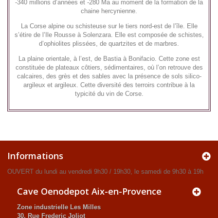
-340 millions d’années et -280 Ma au moment de la formation de la
chaine hercynienne.
La Corse alpine ou schisteuse sur le tiers nord-est de l’île. Elle
s’étire de l’Ile Rousse à Solenzara. Elle est composée de schistes,
d’ophiolites plissées, de quartzites et de marbres.
La plaine orientale, à l’est, de Bastia à Bonifacio. Cette zone est
constituée de plateaux côtiers, sédimentaires, où l’on retrouve des
calcaires, des grès et des sables avec la présence de sols silico-
argileux et argileux. Cette diversité des terroirs contribue à la
typicité du vin de Corse.
Informations
OUVERT du lundi au vendredi 9h30 / 19h30, le samedi de 9h30 à 19h
Cave Oenodepot Aix-en-Provence
Zone industrielle Les Milles
30, Rue Frederic Joliot