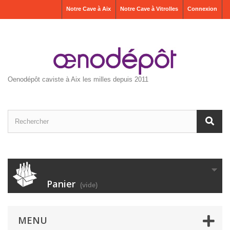
Notre Cave à Aix
Notre Cave à Vitrolles
Connexion
Oenodépôt caviste à Aix les milles depuis 2011
Panier
(vide)
MENU