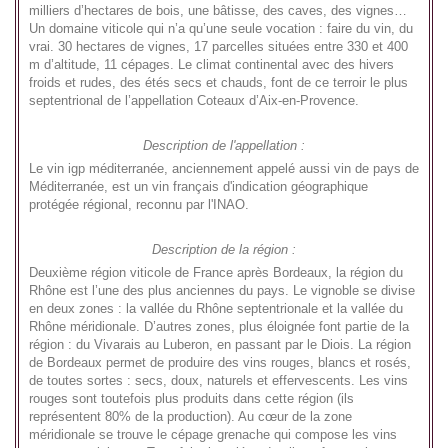
milliers d’hectares de bois, une bâtisse, des caves, des vignes…
Un domaine viticole qui n’a qu’une seule vocation : faire du vin, du
vrai. 30 hectares de vignes, 17 parcelles situées entre 330 et 400
m d’altitude, 11 cépages. Le climat continental avec des hivers
froids et rudes, des étés secs et chauds, font de ce terroir le plus
septentrional de l’appellation Coteaux d’Aix-en-Provence.
Description de l'appellation :
Le vin igp méditerranée, anciennement appelé aussi vin de pays de
Méditerranée, est un vin français d'indication géographique
protégée régional, reconnu par l'INAO.
Description de la région :
Deuxième région viticole de France après Bordeaux, la région du
Rhône est l’une des plus anciennes du pays. Le vignoble se divise
en deux zones : la vallée du Rhône septentrionale et la vallée du
Rhône méridionale. D’autres zones, plus éloignée font partie de la
région : du Vivarais au Luberon, en passant par le Diois. La région
de Bordeaux permet de produire des vins rouges, blancs et rosés,
de toutes sortes : secs, doux, naturels et effervescents. Les vins
rouges sont toutefois plus produits dans cette région (ils
représentent 80% de la production). Au cœur de la zone
méridionale se trouve le cépage grenache qui compose les vins