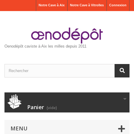
Notre Cave à Aix
Notre Cave à Vitrolles
Connexion
Oenodépôt caviste à Aix les milles depuis 2011
Panier
(vide)
MENU