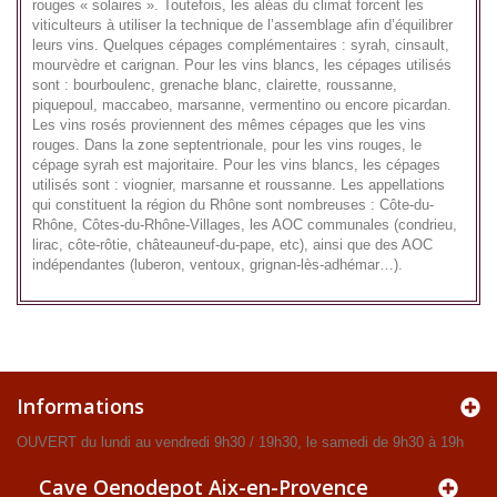
rouges « solaires ». Toutefois, les aléas du climat forcent les
viticulteurs à utiliser la technique de l’assemblage afin d’équilibrer
leurs vins. Quelques cépages complémentaires : syrah, cinsault,
mourvèdre et carignan. Pour les vins blancs, les cépages utilisés
sont : bourboulenc, grenache blanc, clairette, roussanne,
piquepoul, maccabeo, marsanne, vermentino ou encore picardan.
Les vins rosés proviennent des mêmes cépages que les vins
rouges. Dans la zone septentrionale, pour les vins rouges, le
cépage syrah est majoritaire. Pour les vins blancs, les cépages
utilisés sont : viognier, marsanne et roussanne. Les appellations
qui constituent la région du Rhône sont nombreuses : Côte-du-
Rhône, Côtes-du-Rhône-Villages, les AOC communales (condrieu,
lirac, côte-rôtie, châteauneuf-du-pape, etc), ainsi que des AOC
indépendantes (luberon, ventoux, grignan-lès-adhémar…).
Informations
OUVERT du lundi au vendredi 9h30 / 19h30, le samedi de 9h30 à 19h
Cave Oenodepot Aix-en-Provence