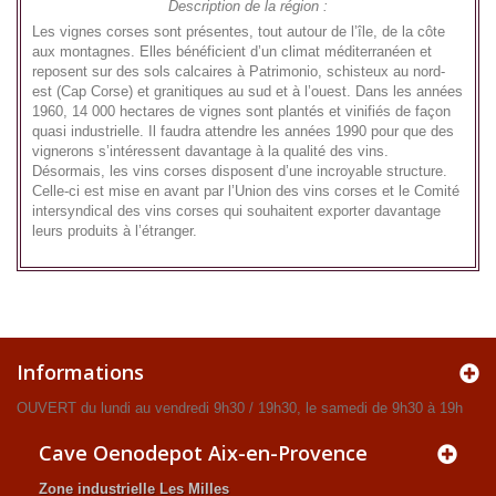
Description de la région :
Les vignes corses sont présentes, tout autour de l’île, de la côte
aux montagnes. Elles bénéficient d’un climat méditerranéen et
reposent sur des sols calcaires à Patrimonio, schisteux au nord-
est (Cap Corse) et granitiques au sud et à l’ouest. Dans les années
1960, 14 000 hectares de vignes sont plantés et vinifiés de façon
quasi industrielle. Il faudra attendre les années 1990 pour que des
vignerons s’intéressent davantage à la qualité des vins.
Désormais, les vins corses disposent d’une incroyable structure.
Celle-ci est mise en avant par l’Union des vins corses et le Comité
intersyndical des vins corses qui souhaitent exporter davantage
leurs produits à l’étranger.
Informations
OUVERT du lundi au vendredi 9h30 / 19h30, le samedi de 9h30 à 19h
Cave Oenodepot Aix-en-Provence
Zone industrielle Les Milles