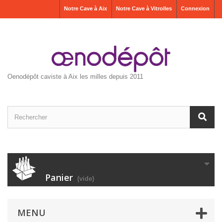
Notre Cave à Aix
Notre Cave à Vitrolles
Connexion
Oenodépôt caviste à Aix les milles depuis 2011
Panier
(vide)
MENU