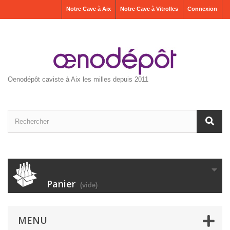
Notre Cave à Aix
Notre Cave à Vitrolles
Connexion
Oenodépôt caviste à Aix les milles depuis 2011
Panier
(vide)
MENU