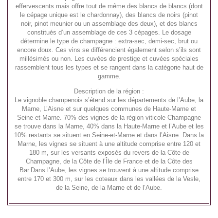
effervescents mais offre tout de même des blancs de blancs (dont
le cépage unique est le chardonnay), des blancs de noirs (pinot
noir, pinot meunier ou un assemblage des deux), et des blancs
constitués d’un assemblage de ces 3 cépages. Le dosage
détermine le type de champagne : extra-sec, demi-sec, brut ou
encore doux. Ces vins se différencient également selon s’ils sont
millésimés ou non. Les cuvées de prestige et cuvées spéciales
rassemblent tous les types et se rangent dans la catégorie haut de
gamme.
Description de la région :
Le vignoble champenois s’étend sur les départements de l’Aube, la
Marne, L’Aisne et sur quelques communes de Haute-Marne et
Seine-et-Marne. 70% des vignes de la région viticole Champagne
se trouve dans la Marne, 40% dans la Haute-Marne et l’Aube et les
10% restants se situent en Seine-et-Marne et dans l’Aisne. Dans la
Marne, les vignes se situent à une altitude comprise entre 120 et
180 m, sur les versants exposés du revers de la Côte de
Champagne, de la Côte de l’Île de France et de la Côte des
Bar.Dans l’Aube, les vignes se trouvent à une altitude comprise
entre 170 et 300 m, sur les coteaux dans les vallées de la Vesle,
de la Seine, de la Marne et de l’Aube.