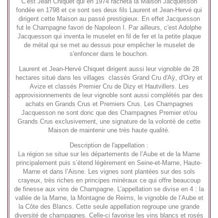
C'est Jean Chiquet qui en 1974 rachèta la Maison Jacquesson
fondée en 1798 et ce sont ses deux fils Laurent et Jean-Hervé qui
dirigent cette Maison au passé prestigieux. En effet Jacquesson
fut le Champagne favori de Napoleon I. Par ailleurs, c'est Adolphe
Jacquesson qui inventa le muselet en fil de fer et la petite plaque
de métal qui se met au dessus pour empêcher le muselet de
s'enfoncer dans le bouchon.
Laurent et Jean-Hervé Chiquet dirigent aussi leur vignoble de 28
hectares situé dans les villages classés Grand Cru d'Aÿ, d'Oiry et
Avize et classés Premier Cru de Dizy et Hautvillers. Les
approvisionnements de leur vignoble sont aussi complétés par des
achats en Grands Crus et Premiers Crus. Les Champagnes
Jacquesson ne sont donc que des Champagnes Premier et/ou
Grands Crus exclusivement, une signature de la volonté de cette
Maison de maintenir une très haute qualité.
Description de l'appellation :
La région se situe sur les départements de l’Aube et de la Marne
principalement puis s’étend légèrement en Seine-et-Marne, Haute-
Marne et dans l’Aisne. Les vignes sont plantées sur des sols
crayeux, très riches en principes minéraux ce qui offre beaucoup
de finesse aux vins de Champagne. L’appellation se divise en 4 : la
vallée de la Marne, la Montagne de Reims, le vignoble de l’Aube et
la Côte des Blancs. Cette seule appellation regroupe une grande
diversité de champagnes. Celle-ci favorise les vins blancs et rosés