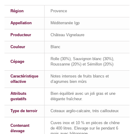
Région
Provence
Appellation
Méditerranée Igp
Producteur
Château Vignelaure
Couleur
Blanc
Rolle (30%), Sauvignon blanc (30%),
Cépage
Roussanne (20%) et Sémillon (20%)
Caractéristique
Notes intenses de fruits blancs et
olfactive
d’agrumes bien mûrs
Attributs
Bien équilibré avec un joli gras et une
gustatifs
élégante fraîcheur.
Type de terroir
Coteaux argilo-calcaire, très caillouteux
Cuves inox et 10 % en pièces de chêne
Contenant
de 400 litres. Elevage sur lie pendant 6
élevage
mois avec bâtonnage.