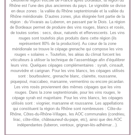
Deuxième région viticole de France après Bordeaux, la région du
Rhône est l’une des plus anciennes du pays. Le vignoble se divise
en deux zones : la vallée du Rhône septentrionale et la vallée du
Rhône méridionale. D’autres zones, plus éloignée font partie de la
région : du Vivarais au Luberon, en passant par le Diois. La région
de Bordeaux permet de produire des vins rouges, blancs et rosés,
de toutes sortes : secs, doux, naturels et effervescents. Les vins
rouges sont toutefois plus produits dans cette région (ils
représentent 80% de la production). Au cœur de la zone
méridionale se trouve le cépage grenache qui compose les vins
rouges « solaires ». Toutefois, les aléas du climat forcent les
viticulteurs à utiliser la technique de l’assemblage afin d’équilibrer
leurs vins. Quelques cépages complémentaires : syrah, cinsault,
mourvèdre et carignan. Pour les vins blancs, les cépages utilisés
sont : bourboulenc, grenache blanc, clairette, roussanne,
piquepoul, maccabeo, marsanne, vermentino ou encore picardan.
Les vins rosés proviennent des mêmes cépages que les vins
rouges. Dans la zone septentrionale, pour les vins rouges, le
cépage syrah est majoritaire. Pour les vins blancs, les cépages
utilisés sont : viognier, marsanne et roussanne. Les appellations
qui constituent la région du Rhône sont nombreuses : Côte-du-
Rhône, Côtes-du-Rhône-Villages, les AOC communales (condrieu,
lirac, côte-rôtie, châteauneuf-du-pape, etc), ainsi que des AOC
indépendantes (luberon, ventoux, grignan-lès-adhémar…).