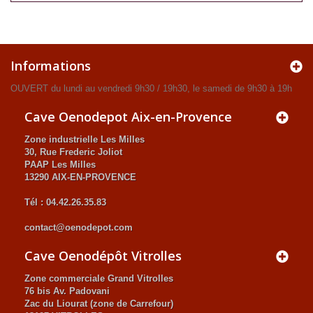
Informations
OUVERT du lundi au vendredi 9h30 / 19h30, le samedi de 9h30 à 19h
Cave Oenodepot Aix-en-Provence
Zone industrielle Les Milles
30, Rue Frederic Joliot
PAAP Les Milles
13290 AIX-EN-PROVENCE
Tél : 04.42.26.35.83
contact@oenodepot.com
Cave Oenodépôt Vitrolles
Zone commerciale Grand Vitrolles
76 bis Av. Padovani
Zac du Liourat (zone de Carrefour)