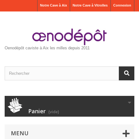
Notre Cave à Aix
Notre Cave à Vitrolles
Connexion
Oenodépôt caviste à Aix les milles depuis 2011
Panier
(vide)
MENU