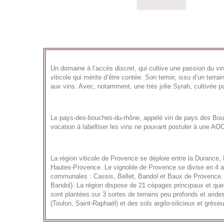
Un domaine à l’accès discret, qui cultive une passion du vi
viticole qui mérite d’être contée. Son terroir, issu d’un terr
aux vins. Avec, notamment, une très jolie Syrah, cultivée p
Le pays-des-bouches-du-rhône, appelé vin de pays des Bouc
vocation à labelliser les vins ne pouvant postuler à une AO
La région viticole de Provence se déploie entre la Durance,
Hautes-Provence. Le vignoble de Provence se divise en 4 ap
communales : Cassis, Bellet, Bandol et Baux de Provence. L
Bandol). La région dispose de 21 cépages principaux et qu
sont plantées sur 3 sortes de terrains peu profonds et aride
(Toulon, Saint-Raphaël) et des sols argilo-silicieux et grèse