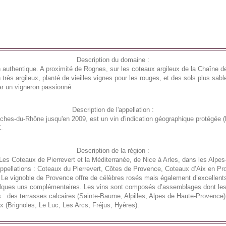
Description du domaine :
n authentique. A proximité de Rognes, sur les coteaux argileux de la Chaîne d
ain très argileux, planté de vieilles vignes pour les rouges, et des sols plus s
ar un vigneron passionné.
Description de l'appellation :
hes-du-Rhône jusqu'en 2009, est un vin d'indication géographique protégée 
C.
Description de la région :
 Les Coteaux de Pierrevert et la Méditerranée, de Nice à Arles, dans les Alpe
pellations : Coteaux du Pierrevert, Côtes de Provence, Coteaux d’Aix en Pro
e vignoble de Provence offre de célèbres rosés mais également d’excellents 
elques uns complémentaires. Les vins sont composés d’assemblages dont les 
s : des terrasses calcaires (Sainte-Baume, Alpilles, Alpes de Haute-Provence),
ux (Brignoles, Le Luc, Les Arcs, Fréjus, Hyères).