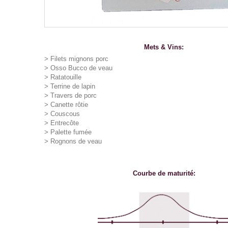
Mets & Vins:
>
Filets mignons porc
>
Osso Bucco de veau
>
Ratatouille
>
Terrine de lapin
>
Travers de porc
>
Canette rôtie
>
Couscous
>
Entrecôte
>
Palette fumée
>
Rognons de veau
Courbe de maturité: