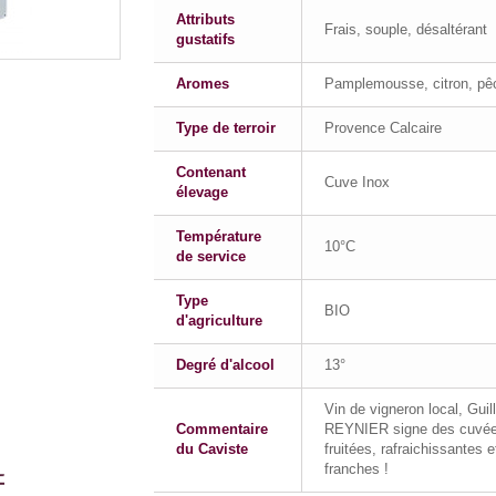
Attributs
Frais, souple, désaltérant
gustatifs
Aromes
Pamplemousse, citron, pê
Type de terroir
Provence Calcaire
Contenant
Cuve Inox
élevage
Température
10°C
de service
Type
BIO
d'agriculture
Degré d'alcool
13°
Vin de vigneron local, Gui
Commentaire
REYNIER signe des cuvé
du Caviste
fruitées, rafraichissantes e
franches !