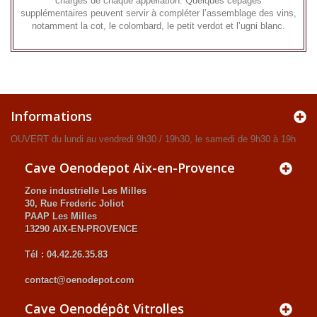
charges de chaque appellation. Quelques cépages
supplémentaires peuvent servir à compléter l’assemblage des vins,
notamment la cot, le colombard, le petit verdot et l’ugni blanc.
Informations
OUVERT du lundi au vendredi 9h30 / 19h30, le samedi de 9h30 à 19h
Cave Oenodepot Aix-en-Provence
Zone industrielle Les Milles
30, Rue Frederic Joliot
PAAP Les Milles
13290 AIX-EN-PROVENCE
Tél : 04.42.26.35.83
contact@oenodepot.com
Cave Oenodépôt Vitrolles