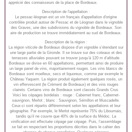
apprécié des connaisseurs de la place de Bordeaux.
Description de l'appellation :
Le
pessac-léognan
est un vin français d'
appellation d'origine
contrôlée
produit autour de
Pessac
et de
Léognan
dans le
vignoble
des Graves
, une des subdivisions du
vignoble de Bordeaux
. Son
aire de production se trouve immédiatement au sud de
Bordeaux
.
Description de la région :
La région viticole de Bordeaux dispose d’un vignoble s’étendant sur
une large partie de la Gironde. Il se trouve sur des coteaux et des
terrasses alluviales pouvant se trouver jusqu’à 120 m d’altitude.
Bordeaux se divise en 60 appellations, permettant ainsi de produire
un large panel de vins, majoritairement rouges. Les vins blancs de
Bordeaux sont moelleux, secs et liquoreux, comme par exemple le
Château Yaquem. La région produit également quelques rosés, un
vin effervescent (le Crément de Bordeaux) et des vins rouges
clairets. Certains vins de Bordeaux sont classés Grands Crus.
Voici les cépages bordelais : rouge : Cabernet franc, Cabernet-
sauvignon, Merlot ; blanc : Sauvignon, Sémillon et Muscadelle.
Ceux-ci sont répartis différemment selon les appellations et leur
géographie. Par exemple, le Merlot représente 75% du Libournais,
tandis qu’il ne couvre que 40% de la surface du Médoc. La
vinification est effectuée cépage par cépage. Puis, l’assemblage
se fait en respectant les proportions décrites dans le cahier des