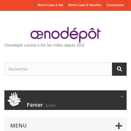
Notre Cave à Aix
Notre Cave à Vitrolles
Connexion
Oenodépôt caviste à Aix les milles depuis 2011
Panier
(vide)
MENU