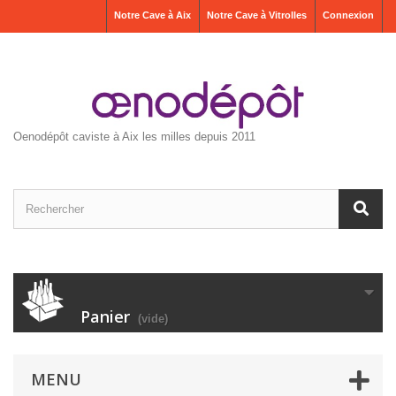
Notre Cave à Aix
Notre Cave à Vitrolles
Connexion
Oenodépôt caviste à Aix les milles depuis 2011
Panier
(vide)
MENU