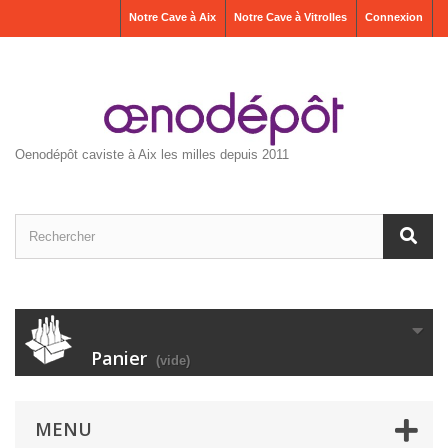
Notre Cave à Aix
Notre Cave à Vitrolles
Connexion
Oenodépôt caviste à Aix les milles depuis 2011
Panier
(vide)
MENU