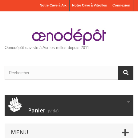
Notre Cave à Aix
Notre Cave à Vitrolles
Connexion
Oenodépôt caviste à Aix les milles depuis 2011
Panier
(vide)
MENU