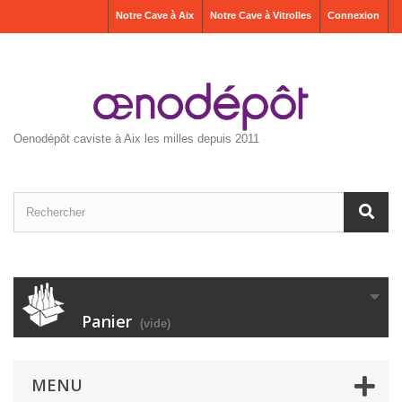
Notre Cave à Aix
Notre Cave à Vitrolles
Connexion
Oenodépôt caviste à Aix les milles depuis 2011
Panier
(vide)
MENU