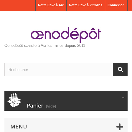
Notre Cave à Aix
Notre Cave à Vitrolles
Connexion
Oenodépôt caviste à Aix les milles depuis 2011
Panier
(vide)
MENU