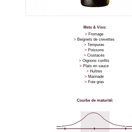
Mets & Vins:
>
Fromage
>
Beignets de crevettes
>
Tempuras
>
Poissons
>
Crustacés
>
Oignons confits
>
Plats en sauce
>
Huîtres
>
Marinade
>
Foie gras
Courbe de maturité: