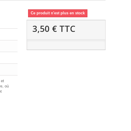
Ce produit n'est plus en stock
3,50 €
TTC
 et
re, où
et