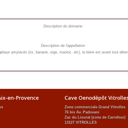
Description du domaine :
Description de l'appellation :
étaux amylacés (riz, banane, orge, manioc, etc), la bière est avant tout détermi
ix-en-Provence
Cave Oenodépôt Vitrolle
es
Zone commerciale Grand Vitrolles
76 bis Av. Padovani
Zac du Liourat (zone de Carrefour)
13127 VITROLLES