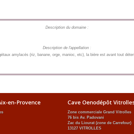
Description du domaine :
Description de l'appellation :
étaux amylacés (riz, banane, orge, manioc, etc), la bière est avant tout détermi
ix-en-Provence
Cave Oenodépôt Vitrolle
es
Zone commerciale Grand Vitrolles
76 bis Av. Padovani
Zac du Liourat (zone de Carrefour)
13127 VITROLLES