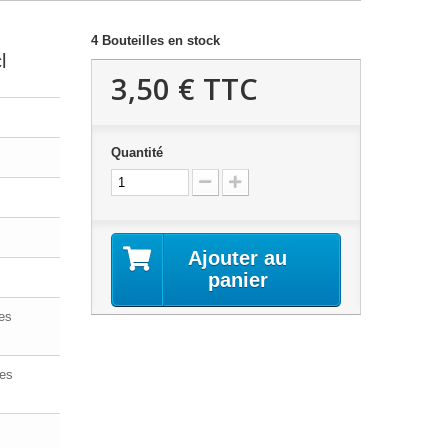
4
Bouteilles en stock
l
3,50 €
TTC
Quantité
Ajouter au
panier
les
mes