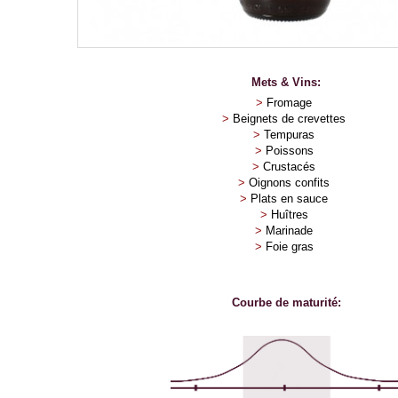
Mets & Vins:
>
Fromage
>
Beignets de crevettes
>
Tempuras
>
Poissons
>
Crustacés
>
Oignons confits
>
Plats en sauce
>
Huîtres
>
Marinade
>
Foie gras
Courbe de maturité: