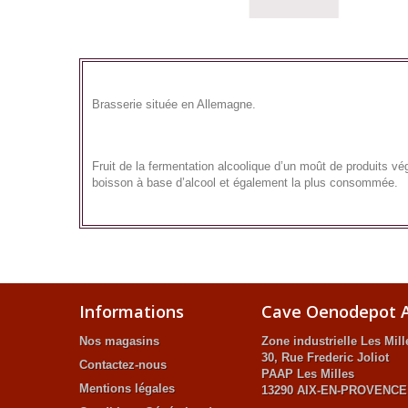
Brasserie située en Allemagne.
Fruit de la fermentation alcoolique d’un moût de produits vég
boisson à base d’alcool et également la plus consommée.
Informations
Cave Oenodepot A
Nos magasins
Zone industrielle Les Mill
30, Rue Frederic Joliot
Contactez-nous
PAAP Les Milles
Mentions légales
13290 AIX-EN-PROVENCE