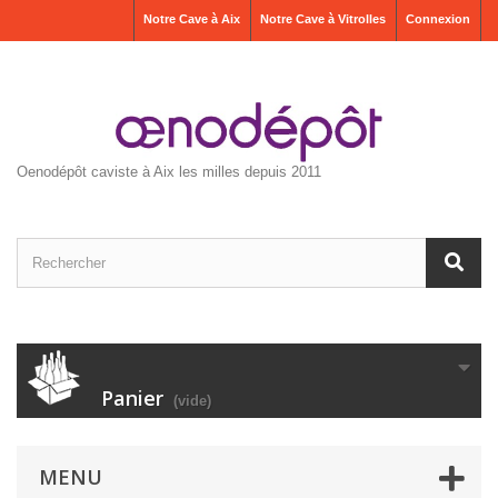
Notre Cave à Aix
Notre Cave à Vitrolles
Connexion
Oenodépôt caviste à Aix les milles depuis 2011
Panier
(vide)
MENU