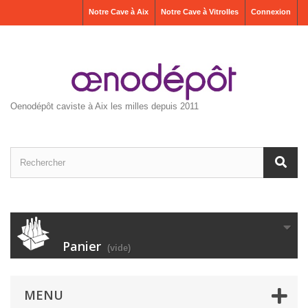
Notre Cave à Aix
Notre Cave à Vitrolles
Connexion
Oenodépôt caviste à Aix les milles depuis 2011
Panier
(vide)
MENU