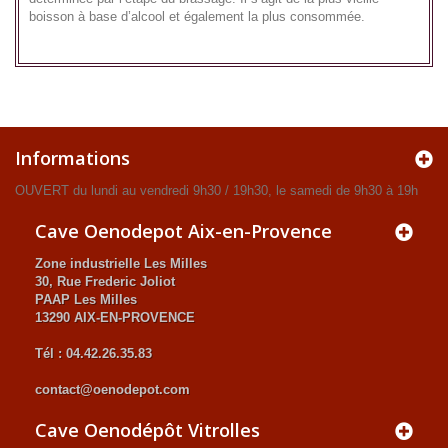
boisson à base d’alcool et également la plus consommée.
Informations
OUVERT du lundi au vendredi 9h30 / 19h30, le samedi de 9h30 à 19h
Cave Oenodepot Aix-en-Provence
Zone industrielle Les Milles
30, Rue Frederic Joliot
PAAP Les Milles
13290 AIX-EN-PROVENCE
Tél : 04.42.26.35.83
contact@oenodepot.com
Cave Oenodépôt Vitrolles