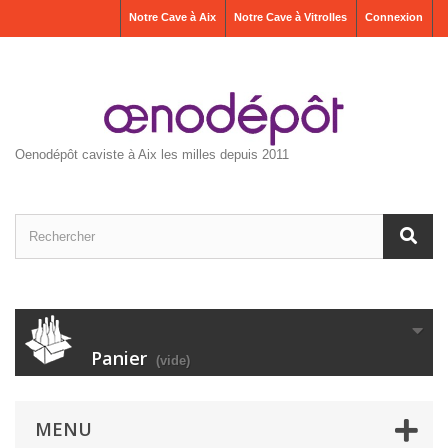
Notre Cave à Aix
Notre Cave à Vitrolles
Connexion
Oenodépôt caviste à Aix les milles depuis 2011
Panier
(vide)
MENU