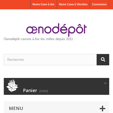
Notre Cave à Aix
Notre Cave à Vitrolles
Connexion
Oenodépôt caviste à Aix les milles depuis 2011
Panier
(vide)
MENU