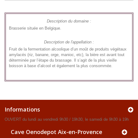
Description du domaine :
Brasserie située en Belgique.
Description de l'appellation :
Fruit de la fermentation alcoolique d’un moût de produits végétaux
amylacés (riz, banane, orge, manioc, etc), la bière est avant tout
déterminée par l’étape du brassage. Il s’agit de la plus vieille
boisson à base d’alcool et également la plus consommée.
Informations
OUVERT du lundi au vendredi 9h30 / 19h30, le samedi de 9h30 à 19h
Cave Oenodepot Aix-en-Provence