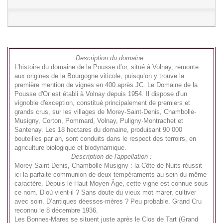
Description du domaine :
L’histoire du domaine de la Pousse d’or, situé à Volnay, remonte
aux origines de la Bourgogne viticole, puisqu’on y trouve la
première mention de vignes en 400 après JC.
Le Domaine de la
Pousse d'Or est établi à Volnay depuis 1954. Il dispose d'un
vignoble d'exception, constitué principalement de premiers et
grands crus, sur les villages de Morey-Saint-Denis, Chambolle-
Musigny, Corton, Pommard, Volnay, Puligny-Montrachet et
Santenay. Les 18 hectares du domaine, produisant 90 000
bouteilles par an, sont conduits dans le respect des terroirs, en
agriculture biologique et biodynamique.
Description de l'appellation :
Morey-Saint-Denis, Chambolle-Musigny : la Côte de Nuits réussit
ici la parfaite communion de deux tempéraments au sein du même
caractère. Depuis le Haut Moyen-Âge, cette vigne est connue sous
ce nom. D’où vient-il ? Sans doute du vieux mot marer, cultiver
avec soin. D’antiques déesses-mères ? Peu probable. Grand Cru
reconnu le 8 décembre 1936.
Les Bonnes-Mares se situent juste après le Clos de Tart (Grand