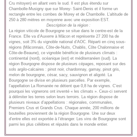
Cru mitoyen) en allant vers le sud. Il est plus étendu sur
Chambolle-Musigny que sur Morey- Saint-Denis et il forme un
rectangle entre les combes de Morey et de Chambolle. L’altitude de
250 à 280 mètres en moyenne avec une exposition EST.
Description de la région :
La région viticole de Bourgogne se situe dans le centre-est de la
France. Elle va d’Auxerre à Mâcon et représente 27 200 ha de
vignes, soit 3% du vignoble national d’AOC. Réparti en cinq sous-
régions (Mâconnais, Côte-de-Nuits, Chablis, Côte Chalonnaise et
Côte-de-Beaune), ce vignoble bénéficie de plusieurs climats :
continental (nord), océanique (est) et méditerranéen (sud). La
région Bourgogne dispose de plusieurs cépages, reposant sur des
sols argilo-calcaires : pinot noir, chardonnay, gamay, pinot gris,
melon de bourgogne, césar, sacy, sauvignon et aligoté. La
Bourgogne se divise en plusieurs parcelles. Par exemple,
l’appellation La Romanée ne détient que 0,8 ha de vignes. C’est
pourquoi les vignerons ont inventé « les climats ». Ceux-ci servent
à délimiter les terres selon leurs terroirs. La région dispose de
plusieurs niveaux d’appellations : régionales, communales,
Premiers Crus et Grands Crus. Chaque année, 200 millions de
bouteilles proviennent de la région Bourgogne. Une sur deux
d’entre elles est exportée à l’étranger. Les vins de Bourgogne sont
parmi les plus célèbres et réputés dans le monde entier.