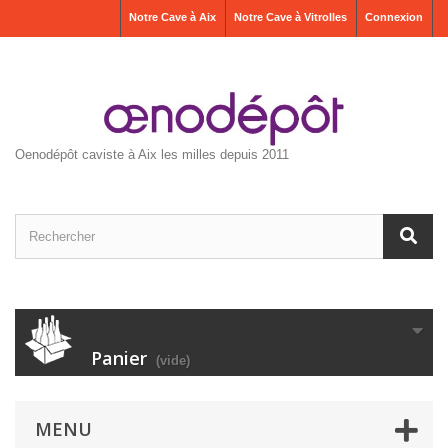
Notre Cave à Aix
Notre Cave à Vitrolles
Connexion
Oenodépôt caviste à Aix les milles depuis 2011
Panier
(vide)
MENU