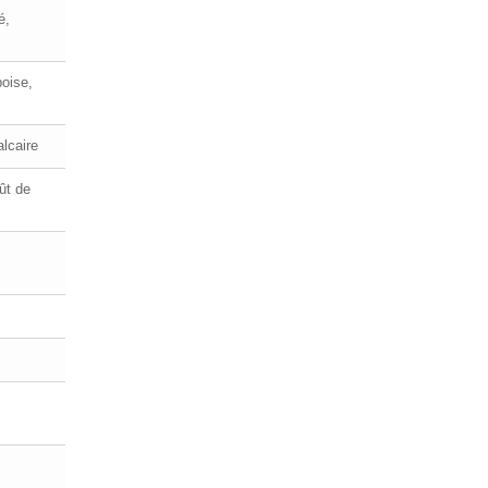
é,
boise,
alcaire
ût de