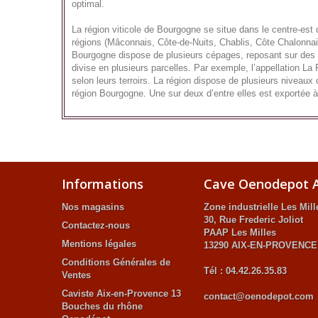
optimal.
La région viticole de Bourgogne se situe dans le centre-est
régions (Mâconnais, Côte-de-Nuits, Chablis, Côte Chalonnais
Bourgogne dispose de plusieurs cépages, reposant sur des so
divise en plusieurs parcelles. Par exemple, l’appellation La
selon leurs terroirs. La région dispose de plusieurs niveau
région Bourgogne. Une sur deux d’entre elles est exportée à
Informations
Cave Oenodepot A
Nos magasins
Zone industrielle Les Mill
30, Rue Frederic Joliot
Contactez-nous
PAAP Les Milles
Mentions légales
13290 AIX-EN-PROVENCE
Conditions Générales de
Tél : 04.42.26.35.83
Ventes
Caviste Aix-en-Provence 13
contact@oenodepot.com
Bouches du rhône