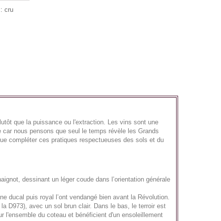
: cru
lutôt que la puissance ou l'extraction. Les vins sont une
te car nous pensons que seul le temps révèle les Grands
nue compléter ces pratiques respectueuses des sols et du
aignot, dessinant un léger coude dans l’orientation générale
e ducal puis royal l’ont vendangé bien avant la Révolution.
a D973), avec un sol brun clair. Dans le bas, le terroir est
ur l'ensemble du coteau et bénéficient d'un ensoleillement