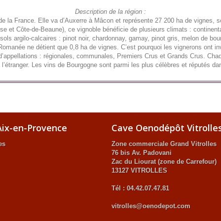
Description de la région :
 de la France. Elle va d’Auxerre à Mâcon et représente 27 200 ha de vignes, s
e et Côte-de-Beaune), ce vignoble bénéficie de plusieurs climats : continental
ls argilo-calcaires : pinot noir, chardonnay, gamay, pinot gris, melon de bo
 Romanée ne détient que 0,8 ha de vignes. C’est pourquoi les vignerons ont inv
x d’appellations : régionales, communales, Premiers Crus et Grands Crus. Chaq
 l’étranger. Les vins de Bourgogne sont parmi les plus célèbres et réputés da
ix-en-Provence
Cave Oenodépôt Vitrolle
es
Zone commerciale Grand Vitrolles
76 bis Av. Padovani
Zac du Liourat (zone de Carrefour)
13127 VITROLLES
Tél : 04.42.07.47.81
vitrolles@oenodepot.com