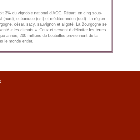
oit 3% du vignoble national d’AOC. Réparti en cinq sous-
 (nord), océanique (est) et méditerranéen (sud). La région
urgogne, césar, sacy, sauvignon et aligoté. La Bourgogne se
enté « les climats ». Ceux-ci servent à délimiter les terres
ue année, 200 millions de bouteilles proviennent de la
ns le monde entier.
s