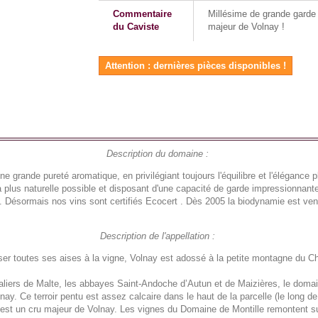
Commentaire
Millésime de grande garde 
du Caviste
majeur de Volnay !
Attention : dernières pièces disponibles !
Description du domaine :
 grande pureté aromatique, en privilégiant toujours l'équilibre et l'élégance p
a plus naturelle possible et disposant d'une capacité de garde impressionnan
5. Désormais nos vins sont certifiés Ecocert . Dès 2005 la biodynamie est ve
Description de l'appellation :
sser toutes ses aises à la vigne, Volnay est adossé à la petite montagne du Ch
liers de Malte, les abbayes Saint-Andoche d’Autun et de Maizières, le domain
 Ce terroir pentu est assez calcaire dans le haut de la parcelle (le long de l
. C'est un cru majeur de Volnay. Les vignes du Domaine de Montille remontent s