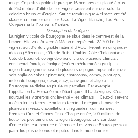
rouge. Ce petit vignoble de presque 16 hectares est planté à plus
de 250 mètres d’altitude. Les vignes croissent sur des sols de
calcaires bruns et d’argiles. Sur ce terroir unique 4 climats ont été
classés en premier cru : Les Cras, La Vigne Blanche, Les Petits
Vougeots et le Clos de la Perrière.
Description de la région :
La région viticole de Bourgogne se situe dans le centre-est de la
France. Elle va d’Auxerre à Mâcon et représente 27 200 ha de
vignes, soit 3% du vignoble national d’AOC. Réparti en cinq sous-
régions (Mâconnais, Côte-de-Nuits, Chablis, Côte Chalonnaise et
Côte-de-Beaune), ce vignoble bénéficie de plusieurs climats :
continental (nord), océanique (est) et méditerranéen (sud). La
région Bourgogne dispose de plusieurs cépages, reposant sur des
sols argilo-calcaires : pinot noir, chardonnay, gamay, pinot gris,
melon de bourgogne, césar, sacy, sauvignon et aligoté. La
Bourgogne se divise en plusieurs parcelles. Par exemple,
l’appellation La Romanée ne détient que 0,8 ha de vignes. C’est
pourquoi les vignerons ont inventé « les climats ». Ceux-ci servent
à délimiter les terres selon leurs terroirs. La région dispose de
plusieurs niveaux d’appellations : régionales, communales,
Premiers Crus et Grands Crus. Chaque année, 200 millions de
bouteilles proviennent de la région Bourgogne. Une sur deux
d’entre elles est exportée à l’étranger. Les vins de Bourgogne sont
parmi les plus célèbres et réputés dans le monde entier.