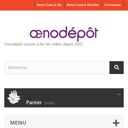
Notre Cave à Aix
Notre Cave à Vitrolles
Connexion
Oenodépôt caviste à Aix les milles depuis 2011
Panier
(vide)
MENU