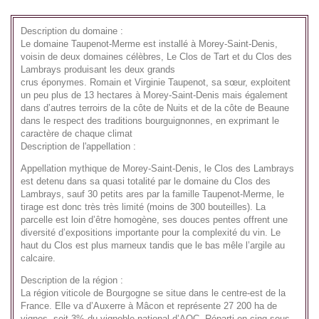
Description du domaine :
Le
domaine Taupenot-Merme
est installé à Morey-Saint-Denis,
voisin de deux
domaines
célèbres, Le Clos de Tart et du Clos des
Lambrays produisant les deux
grands
crus
éponymes.
Romain
et
Virginie Taupenot
, sa sœur, exploitent
un peu plus de 13 hectares à Morey-Saint-Denis mais également
dans d’autres terroirs de la côte de Nuits et de la côte de Beaune
dans le respect des traditions bourguignonnes, en exprimant le
caractère de chaque
climat
Description de l'appellation :
Appellation mythique de Morey-Saint-Denis, le Clos des Lambrays
est detenu dans sa quasi totalité par le domaine du Clos des
Lambrays, sauf 30 petits ares par la famille Taupenot-Merme, le
tirage est donc très très limité (moins de 300 bouteilles). La
parcelle est loin d’être homogène, ses douces pentes offrent une
diversité d’expositions importante pour la complexité du vin. Le
haut du Clos est plus marneux tandis que le bas mêle l’argile au
calcaire.
Description de la région :
La région viticole de Bourgogne se situe dans le centre-est de la
France. Elle va d’Auxerre à Mâcon et représente 27 200 ha de
vignes, soit 3% du vignoble national d’AOC. Réparti en cinq sous-