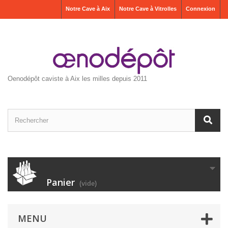
Notre Cave à Aix
Notre Cave à Vitrolles
Connexion
Oenodépôt caviste à Aix les milles depuis 2011
Panier
(vide)
MENU