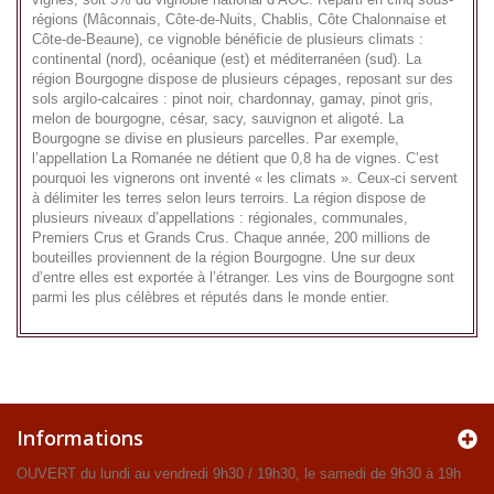
régions (Mâconnais, Côte-de-Nuits, Chablis, Côte Chalonnaise et
Côte-de-Beaune), ce vignoble bénéficie de plusieurs climats :
continental (nord), océanique (est) et méditerranéen (sud). La
région Bourgogne dispose de plusieurs cépages, reposant sur des
sols argilo-calcaires : pinot noir, chardonnay, gamay, pinot gris,
melon de bourgogne, césar, sacy, sauvignon et aligoté. La
Bourgogne se divise en plusieurs parcelles. Par exemple,
l’appellation La Romanée ne détient que 0,8 ha de vignes. C’est
pourquoi les vignerons ont inventé « les climats ». Ceux-ci servent
à délimiter les terres selon leurs terroirs. La région dispose de
plusieurs niveaux d’appellations : régionales, communales,
Premiers Crus et Grands Crus. Chaque année, 200 millions de
bouteilles proviennent de la région Bourgogne. Une sur deux
d’entre elles est exportée à l’étranger. Les vins de Bourgogne sont
parmi les plus célèbres et réputés dans le monde entier.
Informations
OUVERT du lundi au vendredi 9h30 / 19h30, le samedi de 9h30 à 19h