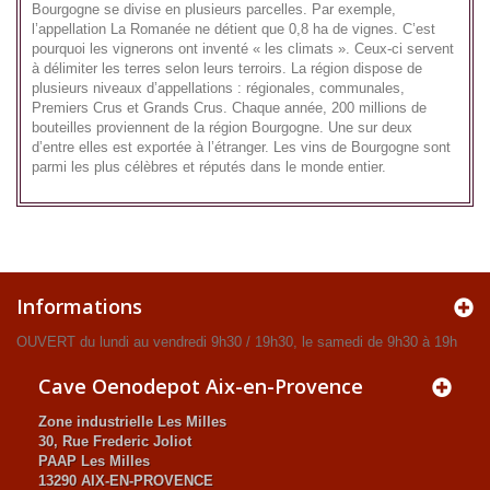
Bourgogne se divise en plusieurs parcelles. Par exemple,
l’appellation La Romanée ne détient que 0,8 ha de vignes. C’est
pourquoi les vignerons ont inventé « les climats ». Ceux-ci servent
à délimiter les terres selon leurs terroirs. La région dispose de
plusieurs niveaux d’appellations : régionales, communales,
Premiers Crus et Grands Crus. Chaque année, 200 millions de
bouteilles proviennent de la région Bourgogne. Une sur deux
d’entre elles est exportée à l’étranger. Les vins de Bourgogne sont
parmi les plus célèbres et réputés dans le monde entier.
Informations
OUVERT du lundi au vendredi 9h30 / 19h30, le samedi de 9h30 à 19h
Cave Oenodepot Aix-en-Provence
Zone industrielle Les Milles
30, Rue Frederic Joliot
PAAP Les Milles
13290 AIX-EN-PROVENCE