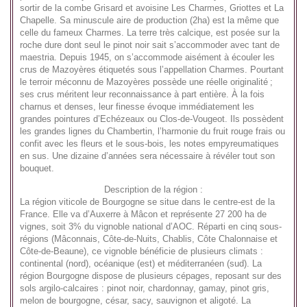
sortir de la combe Grisard et avoisine Les Charmes, Griottes et La
Chapelle. Sa minuscule aire de production (2ha) est la même que
celle du fameux Charmes. La terre très calcique, est posée sur la
roche dure dont seul le pinot noir sait s’accommoder avec tant de
maestria. Depuis 1945, on s’accommode aisément à écouler les
crus de Mazoyères étiquetés sous l’appellation Charmes. Pourtant
le terroir méconnu de Mazoyères possède une réelle originalité ;
ses crus méritent leur reconnaissance à part entière. À la fois
charnus et denses, leur finesse évoque immédiatement les
grandes pointures d’Echézeaux ou Clos-de-Vougeot. Ils possèdent
les grandes lignes du Chambertin, l’harmonie du fruit rouge frais ou
confit avec les fleurs et le sous-bois, les notes empyreumatiques
en sus. Une dizaine d’années sera nécessaire à révéler tout son
bouquet.
Description de la région :
La région viticole de Bourgogne se situe dans le centre-est de la
France. Elle va d’Auxerre à Mâcon et représente 27 200 ha de
vignes, soit 3% du vignoble national d’AOC. Réparti en cinq sous-
régions (Mâconnais, Côte-de-Nuits, Chablis, Côte Chalonnaise et
Côte-de-Beaune), ce vignoble bénéficie de plusieurs climats :
continental (nord), océanique (est) et méditerranéen (sud). La
région Bourgogne dispose de plusieurs cépages, reposant sur des
sols argilo-calcaires : pinot noir, chardonnay, gamay, pinot gris,
melon de bourgogne, césar, sacy, sauvignon et aligoté. La