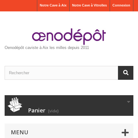
Notre Cave à Aix
Notre Cave à Vitrolles
Connexion
Oenodépôt caviste à Aix les milles depuis 2011
Panier
(vide)
MENU