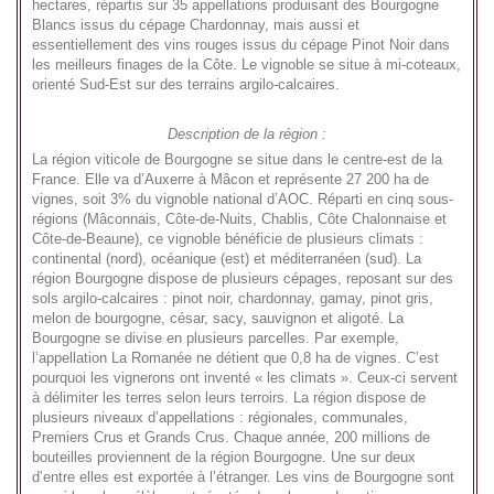
hectares, répartis sur 35 appellations produisant des Bourgogne
Blancs issus du cépage Chardonnay, mais aussi et
essentiellement des vins rouges issus du cépage Pinot Noir dans
les meilleurs finages de la Côte. Le vignoble se situe à mi-coteaux,
orienté Sud-Est sur des terrains argilo-calcaires.
Description de la région :
La région viticole de Bourgogne se situe dans le centre-est de la
France. Elle va d’Auxerre à Mâcon et représente 27 200 ha de
vignes, soit 3% du vignoble national d’AOC. Réparti en cinq sous-
régions (Mâconnais, Côte-de-Nuits, Chablis, Côte Chalonnaise et
Côte-de-Beaune), ce vignoble bénéficie de plusieurs climats :
continental (nord), océanique (est) et méditerranéen (sud). La
région Bourgogne dispose de plusieurs cépages, reposant sur des
sols argilo-calcaires : pinot noir, chardonnay, gamay, pinot gris,
melon de bourgogne, césar, sacy, sauvignon et aligoté. La
Bourgogne se divise en plusieurs parcelles. Par exemple,
l’appellation La Romanée ne détient que 0,8 ha de vignes. C’est
pourquoi les vignerons ont inventé « les climats ». Ceux-ci servent
à délimiter les terres selon leurs terroirs. La région dispose de
plusieurs niveaux d’appellations : régionales, communales,
Premiers Crus et Grands Crus. Chaque année, 200 millions de
bouteilles proviennent de la région Bourgogne. Une sur deux
d’entre elles est exportée à l’étranger. Les vins de Bourgogne sont