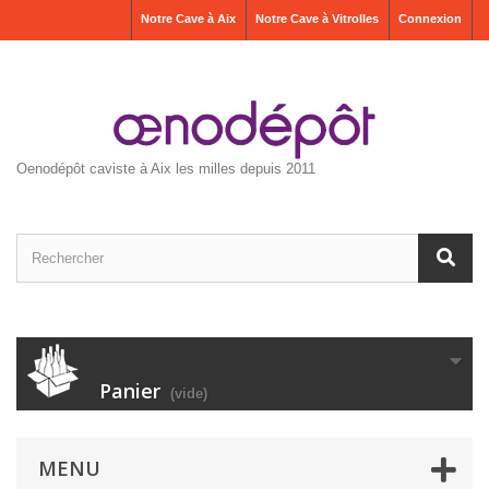
Notre Cave à Aix
Notre Cave à Vitrolles
Connexion
Oenodépôt caviste à Aix les milles depuis 2011
Panier
(vide)
MENU