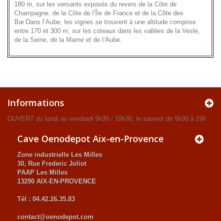
180 m, sur les versants exposés du revers de la Côte de
Champagne, de la Côte de l’Île de France et de la Côte des
Bar.Dans l’Aube, les vignes se trouvent à une altitude comprise
entre 170 et 300 m, sur les coteaux dans les vallées de la Vesle,
de la Seine, de la Marne et de l’Aube.
Informations
OUVERT du lundi au vendredi 9h30 / 19h30, le samedi de 9h30 à 19h
Cave Oenodepot Aix-en-Provence
Zone industrielle Les Milles
30, Rue Frederic Joliot
PAAP Les Milles
13290 AIX-EN-PROVENCE
Tél : 04.42.26.35.83
contact@oenodepot.com