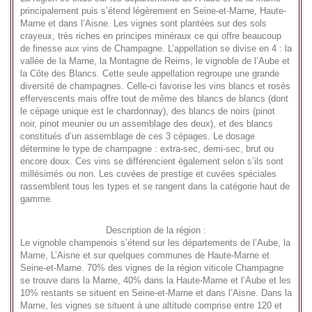
principalement puis s’étend légèrement en Seine-et-Marne, Haute-
Marne et dans l’Aisne. Les vignes sont plantées sur des sols
crayeux, très riches en principes minéraux ce qui offre beaucoup
de finesse aux vins de Champagne. L’appellation se divise en 4 : la
vallée de la Marne, la Montagne de Reims, le vignoble de l’Aube et
la Côte des Blancs. Cette seule appellation regroupe une grande
diversité de champagnes. Celle-ci favorise les vins blancs et rosés
effervescents mais offre tout de même des blancs de blancs (dont
le cépage unique est le chardonnay), des blancs de noirs (pinot
noir, pinot meunier ou un assemblage des deux), et des blancs
constitués d’un assemblage de ces 3 cépages. Le dosage
détermine le type de champagne : extra-sec, demi-sec, brut ou
encore doux. Ces vins se différencient également selon s’ils sont
millésimés ou non. Les cuvées de prestige et cuvées spéciales
rassemblent tous les types et se rangent dans la catégorie haut de
gamme.
Description de la région :
Le vignoble champenois s’étend sur les départements de l’Aube, la
Marne, L’Aisne et sur quelques communes de Haute-Marne et
Seine-et-Marne. 70% des vignes de la région viticole Champagne
se trouve dans la Marne, 40% dans la Haute-Marne et l’Aube et les
10% restants se situent en Seine-et-Marne et dans l’Aisne. Dans la
Marne, les vignes se situent à une altitude comprise entre 120 et