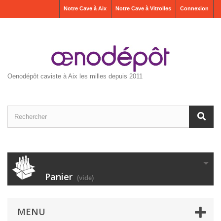
Notre Cave à Aix
Notre Cave à Vitrolles
Connexion
Oenodépôt caviste à Aix les milles depuis 2011
Panier
(vide)
MENU