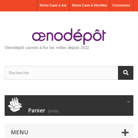
Notre Cave à Aix
Notre Cave à Vitrolles
Connexion
Oenodépôt caviste à Aix les milles depuis 2011
Panier
(vide)
MENU