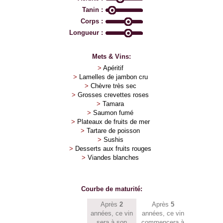
Tanin :
Corps :
Longueur :
Mets & Vins:
>
Apéritif
>
Lamelles de jambon cru
>
Chèvre très sec
>
Grosses crevettes roses
>
Tamara
>
Saumon fumé
>
Plateaux de fruits de mer
>
Tartare de poisson
>
Sushis
>
Desserts aux fruits rouges
>
Viandes blanches
Courbe de maturité:
Après
2
Après
5
années, ce vin
années, ce vin
sera à son
commencera à