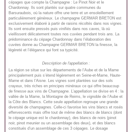
cépages que compte la Champagne : Le Pinot Noir et le
Chardonnay. Ils sont plantés sur quatre communes du
Barsuraubois, où la nature offre une terre et un ensoleillement
particulièrement généreux. Le champagne GERMAR BRETON est
exclusivement élaboré à partir de raisins récoltés dans nos vignes.
Ils sont ensuite pressés puis vinifiés dans nos caves, là où
vieillissent délicatement toutes nos cuvées pendant trois ans. La
prédominance du cépage Chardonnay dans l’élaboration des
cuvées donne au Champagne GERMAR BRETON la finesse, la
légèreté et l’élégance qui font sa typicité.
Description de l'appellation :
La région se situe sur les départements de l’Aube et de la Marne
principalement puis s’étend légèrement en Seine-et-Marne, Haute-
Marne et dans l’Aisne. Les vignes sont plantées sur des sols
crayeux, très riches en principes minéraux ce qui offre beaucoup
de finesse aux vins de Champagne. L’appellation se divise en 4 : la
vallée de la Marne, la Montagne de Reims, le vignoble de l’Aube et
la Côte des Blancs. Cette seule appellation regroupe une grande
diversité de champagnes. Celle-ci favorise les vins blancs et rosés
effervescents mais offre tout de même des blancs de blancs (dont
le cépage unique est le chardonnay), des blancs de noirs (pinot
noir, pinot meunier ou un assemblage des deux), et des blancs
constitués d’un assemblage de ces 3 cépages. Le dosage