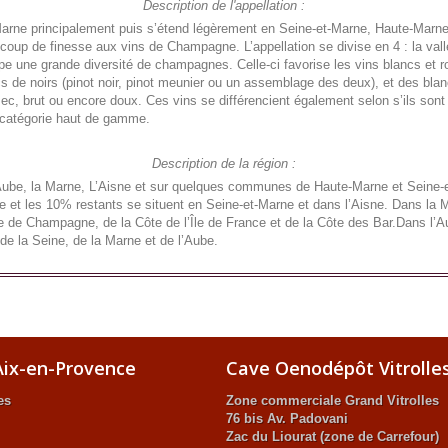
Description de l'appellation :
 Marne principalement puis s’étend légèrement en Seine-et-Marne, Haute-Marne
ucoup de finesse aux vins de Champagne. L’appellation se divise en 4 : la va
upe une grande diversité de champagnes. Celle-ci favorise les vins blancs et
cs de noirs (pinot noir, pinot meunier ou un assemblage des deux), et des bl
c, brut ou encore doux. Ces vins se différencient également selon s’ils son
a catégorie haut de gamme.
Description de la région :
Aube, la Marne, L’Aisne et sur quelques communes de Haute-Marne et Seine-
et les 10% restants se situent en Seine-et-Marne et dans l’Aisne. Dans la Ma
 de Champagne, de la Côte de l’Île de France et de la Côte des Bar.Dans l’Au
de la Seine, de la Marne et de l’Aube.
ix-en-Provence
Cave Oenodépôt Vitrolle
es
Zone commerciale Grand Vitrolles
76 bis Av. Padovani
Zac du Liourat (zone de Carrefour)