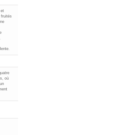
 et
 fruités
une
e
,
lente.
quatre
s, où
 un
ement