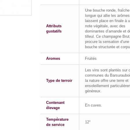
Une bouche ronde, fraîche
longue qui allie les arômes
laissent place en finale à 
Attributs
note végétale, avec des
gustatifs
dominantes d’amande et d
tilleul. Ce champagne Brut
procure la sensation d’une
bouche structurée et corpu
Aromes
Fruités
Les vins sont plantés sur 
communes du Barsurauboi
Type de terroir
la nature offre une terre et
ensoleillement particulièr
généreux.
Contenant
En cuves.
élevage
Température
12°
de service