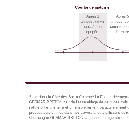
Courbe de maturité:
Après
2
Après
5
années, ce vin
années, ce
sera à son
commencer
apogée.
décroitre
Situé dans la Côte des Bar, à Colombé La Fosse, découv
GERMAR BRETON naît de l’assemblage de deux des trois cé
nature offre une terre et un ensoleillement particulièreme
pressés puis vinifiés dans nos caves, là où vieillissent d
Champagne GERMAR BRETON la finesse, la légèreté et l’élé