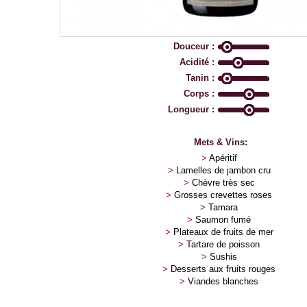
Douceur :
Acidité :
Tanin :
Corps :
Longueur :
Mets & Vins:
>
Apéritif
>
Lamelles de jambon cru
>
Chèvre très sec
>
Grosses crevettes roses
>
Tamara
>
Saumon fumé
>
Plateaux de fruits de mer
>
Tartare de poisson
>
Sushis
>
Desserts aux fruits rouges
>
Viandes blanches