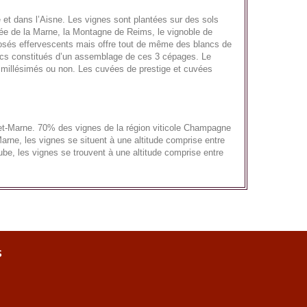
 et dans l’Aisne. Les vignes sont plantées sur des sols
llée de la Marne, la Montagne de Reims, le vignoble de
 rosés effervescents mais offre tout de même des blancs de
ancs constitués d’un assemblage de ces 3 cépages. Le
t millésimés ou non. Les cuvées de prestige et cuvées
et-Marne. 70% des vignes de la région viticole Champagne
rne, les vignes se situent à une altitude comprise entre
be, les vignes se trouvent à une altitude comprise entre
s