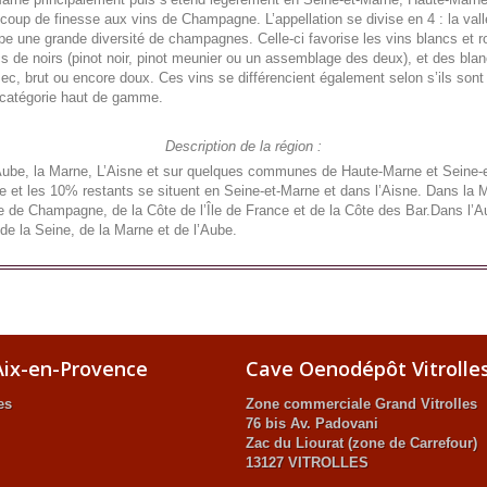
ucoup de finesse aux vins de Champagne. L’appellation se divise en 4 : la va
upe une grande diversité de champagnes. Celle-ci favorise les vins blancs et
cs de noirs (pinot noir, pinot meunier ou un assemblage des deux), et des bl
c, brut ou encore doux. Ces vins se différencient également selon s’ils son
a catégorie haut de gamme.
Description de la région :
Aube, la Marne, L’Aisne et sur quelques communes de Haute-Marne et Seine-
et les 10% restants se situent en Seine-et-Marne et dans l’Aisne. Dans la Ma
 de Champagne, de la Côte de l’Île de France et de la Côte des Bar.Dans l’Au
de la Seine, de la Marne et de l’Aube.
ix-en-Provence
Cave Oenodépôt Vitrolle
es
Zone commerciale Grand Vitrolles
76 bis Av. Padovani
Zac du Liourat (zone de Carrefour)
13127 VITROLLES