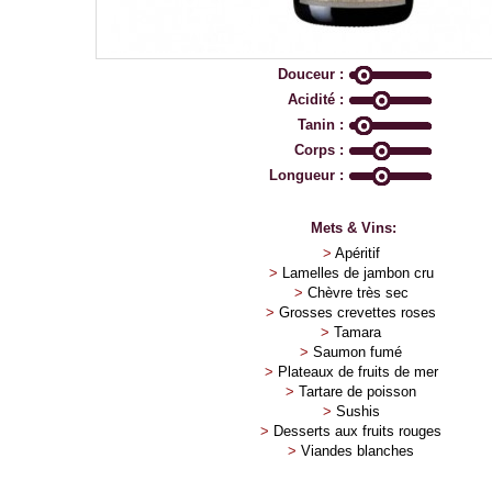
Douceur :
Acidité :
Tanin :
Corps :
Longueur :
Mets & Vins:
>
Apéritif
>
Lamelles de jambon cru
>
Chèvre très sec
>
Grosses crevettes roses
>
Tamara
>
Saumon fumé
>
Plateaux de fruits de mer
>
Tartare de poisson
>
Sushis
>
Desserts aux fruits rouges
>
Viandes blanches