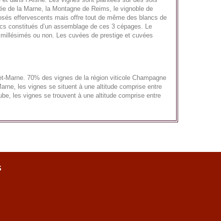
llée de la Marne, la Montagne de Reims, le vignoble de
 rosés effervescents mais offre tout de même des blancs de
ancs constitués d’un assemblage de ces 3 cépages. Le
t millésimés ou non. Les cuvées de prestige et cuvées
et-Marne. 70% des vignes de la région viticole Champagne
rne, les vignes se situent à une altitude comprise entre
be, les vignes se trouvent à une altitude comprise entre
s