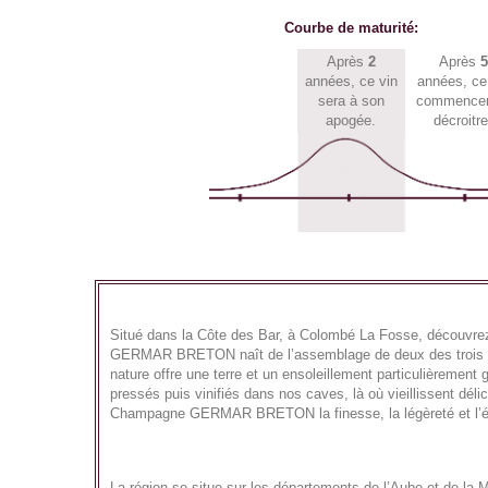
Courbe de maturité:
Après
2
Après
5
années, ce vin
années, ce
sera à son
commencer
apogée.
décroitre
Situé dans la Côte des Bar, à Colombé La Fosse, découv
GERMAR BRETON naît de l’assemblage de deux des trois cé
nature offre une terre et un ensoleillement particulièreme
pressés puis vinifiés dans nos caves, là où vieillissent d
Champagne GERMAR BRETON la finesse, la légèreté et l’élé
La région se situe sur les départements de l’Aube et de la