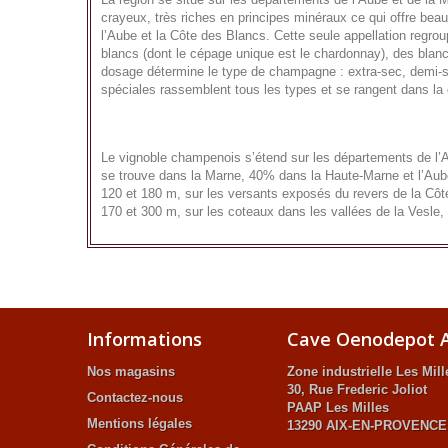
crayeux, très riches en principes minéraux ce qui offre bea
l’Aube et la Côte des Blancs. Cette seule appellation regro
blancs (dont le cépage unique est le chardonnay), des blan
dosage détermine le type de champagne : extra-sec, demi-se
spéciales rassemblent tous les types et se rangent dans l
Le vignoble champenois s’étend sur les départements de l’
se trouve dans la Marne, 40% dans la Haute-Marne et l’Aube 
120 et 180 m, sur les versants exposés du revers de la Côte
170 et 300 m, sur les coteaux dans les vallées de la Vesle, 
Informations
Cave Oenodepot A
Nos magasins
Zone industrielle Les Mill
30, Rue Frederic Joliot
Contactez-nous
PAAP Les Milles
Mentions légales
13290 AIX-EN-PROVENCE