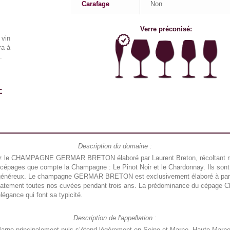
Carafage
Non
Verre préconisé:
 vin
a à
.
Description du domaine :
rez le CHAMPAGNE GERMAR BRETON élaboré par Laurent Breton, récoltant m
pages que compte la Champagne : Le Pinot Noir et le Chardonnay. Ils sont 
nt généreux. Le champagne GERMAR BRETON est exclusivement élaboré à partir
élicatement toutes nos cuvées pendant trois ans. La prédominance du cépage 
gance qui font sa typicité.
Description de l'appellation :
 Marne principalement puis s’étend légèrement en Seine-et-Marne, Haute-Marne