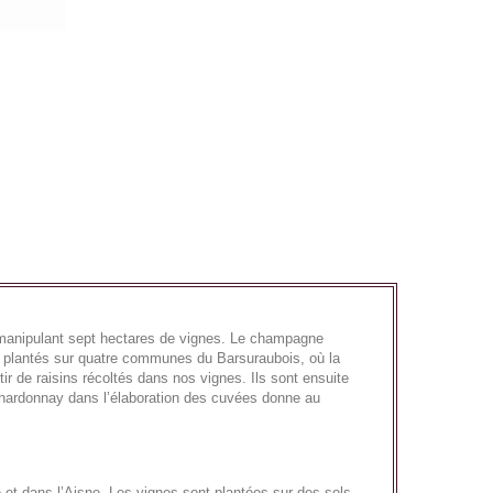
anipulant sept hectares de vignes. Le champagne
plantés sur quatre communes du Barsuraubois, où la
 de raisins récoltés dans nos vignes. Ils sont ensuite
Chardonnay dans l’élaboration des cuvées donne au
 et dans l’Aisne. Les vignes sont plantées sur des sols