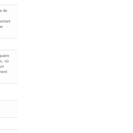
e de
ortant
ue
quatre
s, où
 un
ement