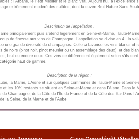
les : l’Arbane, le Petit Meslier et le Blanc Vrai. Aujourd’hui, à l’excellence s
 usage extrêmement modéré des sulfites, dont la cuvée Brut Nature Sans Souf
Description de l'appellation :
 Marne principalement puis s’étend légèrement en Seine-et-Marne, Haute-Marne
ucoup de finesse aux vins de Champagne. L’appellation se divise en 4 : la va
upe une grande diversité de champagnes. Celle-ci favorise les vins blancs et
cs de noirs (pinot noir, pinot meunier ou un assemblage des deux), et des bl
c, brut ou encore doux. Ces vins se différencient également selon s’ils son
a catégorie haut de gamme.
Description de la région :
Aube, la Marne, L’Aisne et sur quelques communes de Haute-Marne et Seine-
et les 10% restants se situent en Seine-et-Marne et dans l’Aisne. Dans la Ma
 de Champagne, de la Côte de l’Île de France et de la Côte des Bar.Dans l’Au
de la Seine, de la Marne et de l’Aube.
ix-en-Provence
Cave Oenodépôt Vitrolle