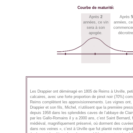
Courbe de maturité:
Après
2
Après
5
années, ce vin
années, ce
sera à son
commencer
apogée.
décroitre
Les Drappier ont déménagé en 1805 de Reims à Urville, petite
calcaires, avec une forte proportion de pinot noir (70%) c
Reims complètent les approvisionnements. Les vignes ont, d
Drappier et son fils, Michel, n’utilisent que la première p
depuis 1958 dans les splendides caves de l’abbaye de Clairv
par les Gallo-Romains il y a 2000 ans, c’est Saint Bernard,
médiéval, magnifiquement préservé, où dorment des cuvées d’
dans nos veines », c’est à Urville que fut planté notre vign