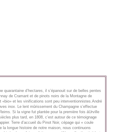
e quarantaine d’hectares, il s’épanouit sur de belles pentes
onnay de Cramant et de pinots noirs de la Montagne de
bio» et les vinifications sont peu interventionnistes.André
n cuves inox. Le lent mûrissement du Champagne s’effectue
ms. Si la vigne fut plantée pour la première fois àUrville
siècles plus tard, en 1808, c’est autour de ce témoignage
pier. Terre d’accueil du Pinot Noir, cépage qui « coule
de la longue histoire de notre maison, nous continuons