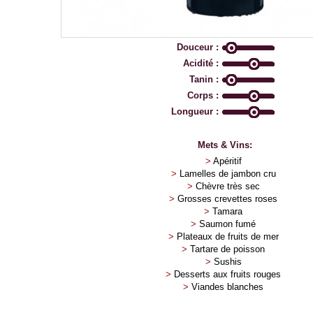
Douceur :
Acidité :
Tanin :
Corps :
Longueur :
Mets & Vins:
>
Apéritif
>
Lamelles de jambon cru
>
Chèvre très sec
>
Grosses crevettes roses
>
Tamara
>
Saumon fumé
>
Plateaux de fruits de mer
>
Tartare de poisson
>
Sushis
>
Desserts aux fruits rouges
>
Viandes blanches