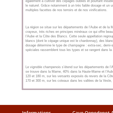
également à cultiver des cépages oubliés et pourtant inoubliab
le naturel. Grâce notamment à un très faible dosage et un
multiples facettes de nos terroirs et de nos vinifications.
La région se situe sur les départements de l’Aube et de la
crayeux, très riches en principes minéraux ce qui offre bea
l’Aube et la Côte des Blancs. Cette seule appellation regro
blancs (dont le cépage unique est le chardonnay), des blan
dosage détermine le type de champagne : extra-sec, demi-se
spéciales rassemblent tous les types et se rangent dans l
Le vignoble champenois s’étend sur les départements de l’
se trouve dans la Marne, 40% dans la Haute-Marne et l’Aube 
120 et 180 m, sur les versants exposés du revers de la Côte
170 et 300 m, sur les coteaux dans les vallées de la Vesle, 
Informations
Cave Oenodepot A