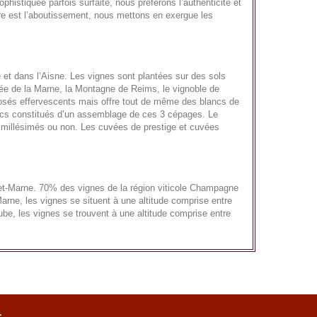
ophistiquée parfois surfaite, nous préférons l’authenticité et
re est l’aboutissement, nous mettons en exergue les
 et dans l’Aisne. Les vignes sont plantées sur des sols
llée de la Marne, la Montagne de Reims, le vignoble de
 rosés effervescents mais offre tout de même des blancs de
ancs constitués d’un assemblage de ces 3 cépages. Le
t millésimés ou non. Les cuvées de prestige et cuvées
et-Marne. 70% des vignes de la région viticole Champagne
rne, les vignes se situent à une altitude comprise entre
be, les vignes se trouvent à une altitude comprise entre
s