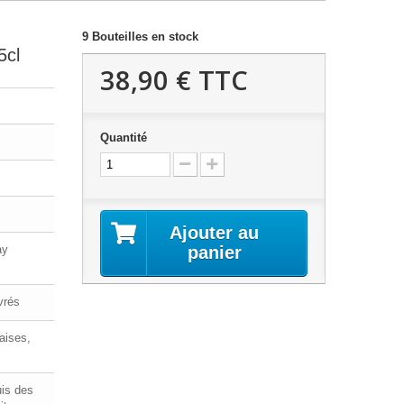
9
Bouteilles en stock
5cl
38,90 €
TTC
Quantité
Ajouter au
ay
panier
vrés
aises,
uis des