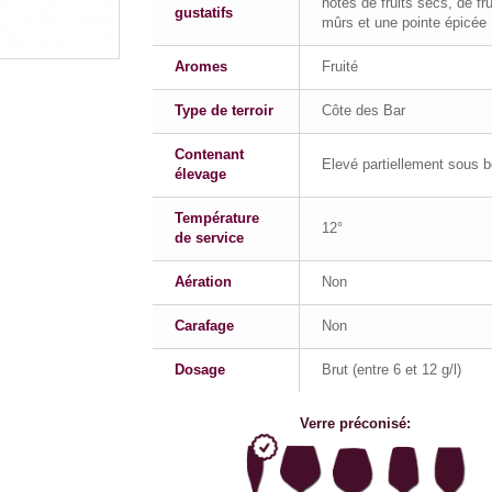
notes de fruits secs, de fru
gustatifs
mûrs et une pointe épicée
Aromes
Fruité
Type de terroir
Côte des Bar
Contenant
Elevé partiellement sous b
élevage
Température
12°
de service
Aération
Non
Carafage
Non
Dosage
Brut (entre 6 et 12 g/l)
Verre préconisé: