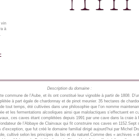
 vin
a à
.
Description du domaine :
 commune de l’Aube, et ils ont constitué leur vignoble à partir de 1808. D’un
omplétée à part égale de chardonnay et de pinot meunier. 35 hectares de chard
e tout temps, été cultivées dans une philosophie que l’on nomme maintenant «
ressée et les fermentations alcooliques ainsi que malolactiques s’effectuent e
aux, ces caves étant complétées depuis 1991 par une cave dans la craie à Rei
 fondateur de l’Abbaye de Clairvaux qui fit construire nos caves en 1152.Sept 
exception, que fut créé le domaine familial dirigé aujourd’hui par Michel Drap
oble, cultivé selon les principes du bio et du naturel.Comme des « archives » 