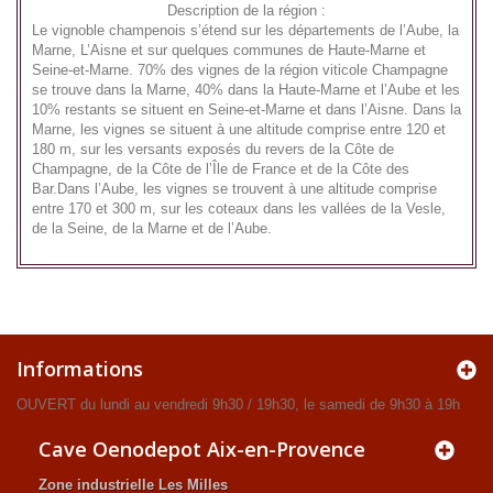
Description de la région :
Le vignoble champenois s’étend sur les départements de l’Aube, la
Marne, L’Aisne et sur quelques communes de Haute-Marne et
Seine-et-Marne. 70% des vignes de la région viticole Champagne
se trouve dans la Marne, 40% dans la Haute-Marne et l’Aube et les
10% restants se situent en Seine-et-Marne et dans l’Aisne. Dans la
Marne, les vignes se situent à une altitude comprise entre 120 et
180 m, sur les versants exposés du revers de la Côte de
Champagne, de la Côte de l’Île de France et de la Côte des
Bar.Dans l’Aube, les vignes se trouvent à une altitude comprise
entre 170 et 300 m, sur les coteaux dans les vallées de la Vesle,
de la Seine, de la Marne et de l’Aube.
Informations
OUVERT du lundi au vendredi 9h30 / 19h30, le samedi de 9h30 à 19h
Cave Oenodepot Aix-en-Provence
Zone industrielle Les Milles