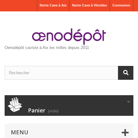
Notre Cave à Aix
Notre Cave à Vitrolles
Connexion
Oenodépôt caviste à Aix les milles depuis 2011
Panier
(vide)
MENU