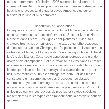
temps, notamment le Millésime 2006 superbe de puissance. La
cuvée William Deutz développe une grande richesse portée par une
bouche onctueuse, tandis que la cuvée Amour évolue sur un
registre plus rond et plus complexe.
Description de l'appellation :
La région se situe sur les départements de l’Aube et de la Marne
principalement puis s’étend légèrement en Seine-et-Marne, Haute-
Marne et dans l’Aisne. Les vignes sont plantées sur des sols
crayeux, très riches en principes minéraux ce qui offre beaucoup
de finesse aux vins de Champagne. L’appellation se divise en 4 : la
vallée de la Marne, la Montagne de Reims, le vignoble de l’Aube et
la Côte des Blancs. Cette seule appellation regroupe une grande
diversité de champagnes. Celle-ci favorise les vins blancs et rosés
effervescents mais offre tout de même des blancs de blancs (dont
le cépage unique est le chardonnay), des blancs de noirs (pinot
noir, pinot meunier ou un assemblage des deux), et des blancs
constitués d’un assemblage de ces 3 cépages. Le dosage
détermine le type de champagne : extra-sec, demi-sec, brut ou
encore doux. Ces vins se différencient également selon s’ils sont
millésimés ou non. Les cuvées de prestige et cuvées spéciales
rassemblent tous les types et se rangent dans la catégorie haut de
gamme.