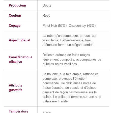
Producteur
Deutz
Couleur
Rosé
Cépage
Pinot Noir (57%), Chardonnay (43%)
La robe, d’un somptueux or rose, est
Aspect Visuel
scintillante. L’effervescence, fine,
crémeuse forme un élégant cordon.
Délicats arômes de fruits rouges
Caractéristique
légèrement compotés, accompagnés de
olfactive
subtiles notes vanillées.
La bouche, à la fois ample, raffinée et
complexe, provoque l’émotion
gourmande. De délicieuses notes de
Attributs
fraise écrasée, de cassis et d’épices
gustatifs
dansent de façon harmonieuse sur le
palais. Le ballet se termine sur une note
pâtissière friande.
Température