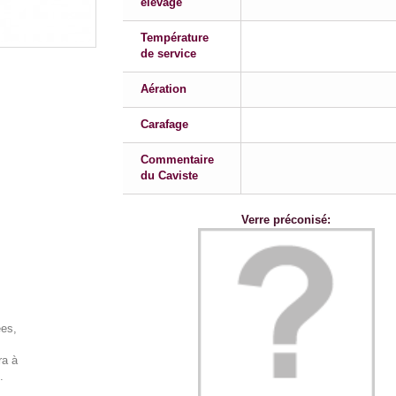
élevage
Température
de service
Aération
Carafage
Commentaire
du Caviste
Verre préconisé:
es,
a à
.