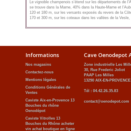
Le vignoble champenois s’étend sur les départements de l’
se trouve dans la Marne, 40% dans la Haute-Marne et l’Aube 
120 et 180 m, sur les versants exposés du revers de la Côte
170 et 300 m, sur les coteaux dans les vallées de la Vesle, 
Informations
Cave Oenodepot A
Nos magasins
Zone industrielle Les Mill
30, Rue Frederic Joliot
Contactez-nous
PAAP Les Milles
Mentions légales
13290 AIX-EN-PROVENCE
Conditions Générales de
Tél : 04.42.26.35.83
Ventes
Caviste Aix-en-Provence 13
contact@oenodepot.com
Bouches du rhône
Oenodépot
Caviste Vitrolles 13
Bouches du Rhône acheter
vin achat boutique en ligne