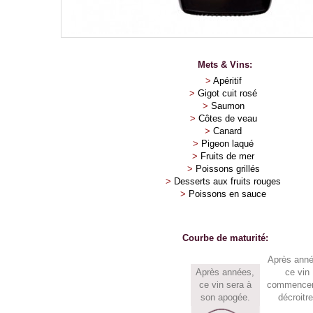
Mets & Vins:
>
Apéritif
>
Gigot cuit rosé
>
Saumon
>
Côtes de veau
>
Canard
>
Pigeon laqué
>
Fruits de mer
>
Poissons grillés
>
Desserts aux fruits rouges
>
Poissons en sauce
Courbe de maturité:
Après
anné
Après
années,
ce vin
ce vin sera à
commencer
son apogée.
décroitre