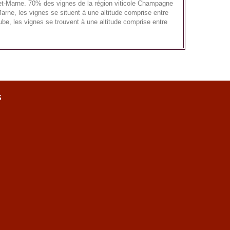
et-Marne. 70% des vignes de la région viticole Champagne
rne, les vignes se situent à une altitude comprise entre
be, les vignes se trouvent à une altitude comprise entre
s