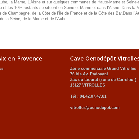
Aube, la Marne, L’Aisne et sur quelques communes de Haute-Marne et Seine-
et les 10% restants se situent en Seine-et-Marne et dans l’Aisne. Dans la Ma
 de Champagne, de la Côte de l’Île de France et de la Côte des Bar.Dans l’Au
de la Seine, de la Marne et de l’Aube.
ix-en-Provence
Cave Oenodépôt Vitrolle
es
Zone commerciale Grand Vitrolles
76 bis Av. Padovani
Zac du Liourat (zone de Carrefour)
13127 VITROLLES
Tél : 04.42.07.47.81
vitrolles@oenodepot.com