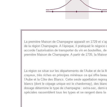
La première Maison de Champagne apparaît en 1729 et s’appell
de la région Champagne. A l’époque, il pratiquait le négoce
accorde l’autorisation de transporter du vin en bouteilles, 
première Maison de Champagne. A partir de 1735, la Maison 
La région se situe sur les départements de l’Aube et de la
crayeux, très riches en principes minéraux ce qui offre bea
l’Aube et la Côte des Blancs. Cette seule appellation regro
blancs (dont le cépage unique est le chardonnay), des blan
dosage détermine le type de champagne : extra-sec, demi-se
spéciales rassemblent tous les types et se rangent dans l