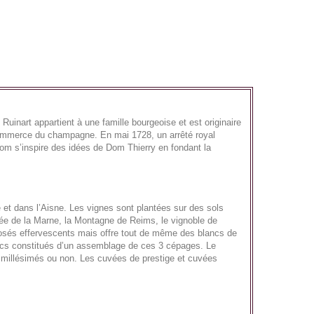
Ruinart appartient à une famille bourgeoise et est originaire
e commerce du champagne. En mai 1728, un arrêté royal
 nom s’inspire des idées de Dom Thierry en fondant la
 et dans l’Aisne. Les vignes sont plantées sur des sols
llée de la Marne, la Montagne de Reims, le vignoble de
 rosés effervescents mais offre tout de même des blancs de
ancs constitués d’un assemblage de ces 3 cépages. Le
t millésimés ou non. Les cuvées de prestige et cuvées