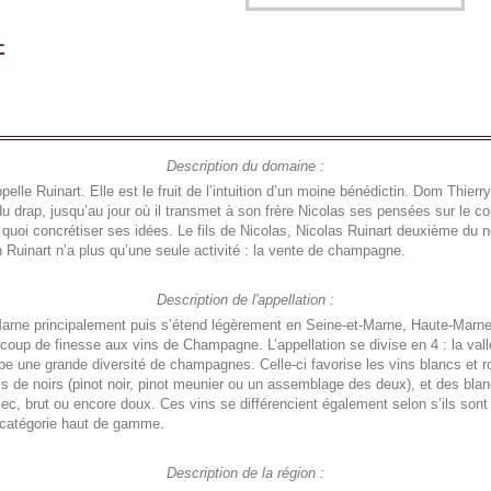
Description du domaine :
e Ruinart. Elle est le fruit de l’intuition d’un moine bénédictin. Dom Thierry 
 du drap, jusqu’au jour où il transmet à son frère Nicolas ses pensées sur l
de quoi concrétiser ses idées. Le fils de Nicolas, Nicolas Ruinart deuxième du
Ruinart n’a plus qu’une seule activité : la vente de champagne.
Description de l'appellation :
 Marne principalement puis s’étend légèrement en Seine-et-Marne, Haute-Marne
ucoup de finesse aux vins de Champagne. L’appellation se divise en 4 : la va
upe une grande diversité de champagnes. Celle-ci favorise les vins blancs et
cs de noirs (pinot noir, pinot meunier ou un assemblage des deux), et des bl
c, brut ou encore doux. Ces vins se différencient également selon s’ils son
a catégorie haut de gamme.
Description de la région :