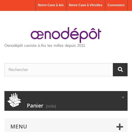
Notre Cave à Aix
Notre Cave à Vitrolles
Connexion
Oenodépôt caviste à Aix les milles depuis 2011
Panier
(vide)
MENU