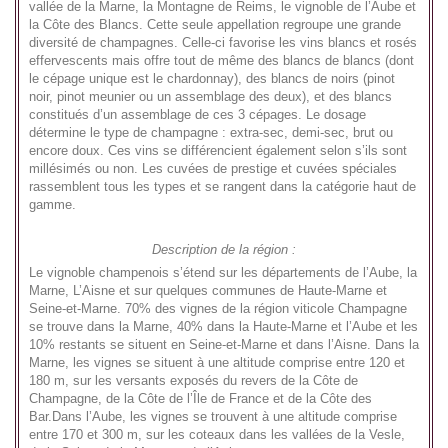
vallée de la Marne, la Montagne de Reims, le vignoble de l’Aube et
la Côte des Blancs. Cette seule appellation regroupe une grande
diversité de champagnes. Celle-ci favorise les vins blancs et rosés
effervescents mais offre tout de même des blancs de blancs (dont
le cépage unique est le chardonnay), des blancs de noirs (pinot
noir, pinot meunier ou un assemblage des deux), et des blancs
constitués d’un assemblage de ces 3 cépages. Le dosage
détermine le type de champagne : extra-sec, demi-sec, brut ou
encore doux. Ces vins se différencient également selon s’ils sont
millésimés ou non. Les cuvées de prestige et cuvées spéciales
rassemblent tous les types et se rangent dans la catégorie haut de
gamme.
Description de la région :
Le vignoble champenois s’étend sur les départements de l’Aube, la
Marne, L’Aisne et sur quelques communes de Haute-Marne et
Seine-et-Marne. 70% des vignes de la région viticole Champagne
se trouve dans la Marne, 40% dans la Haute-Marne et l’Aube et les
10% restants se situent en Seine-et-Marne et dans l’Aisne. Dans la
Marne, les vignes se situent à une altitude comprise entre 120 et
180 m, sur les versants exposés du revers de la Côte de
Champagne, de la Côte de l’Île de France et de la Côte des
Bar.Dans l’Aube, les vignes se trouvent à une altitude comprise
entre 170 et 300 m, sur les coteaux dans les vallées de la Vesle,