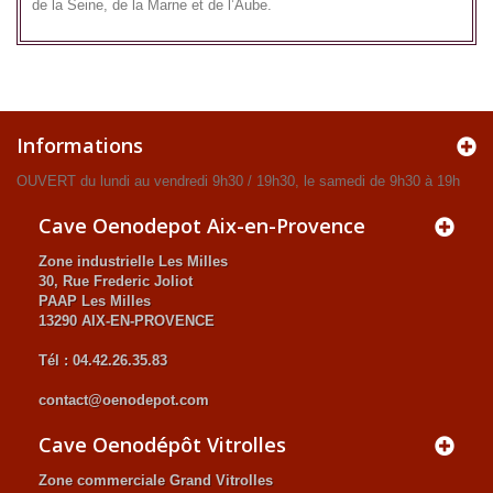
de la Seine, de la Marne et de l’Aube.
Informations
OUVERT du lundi au vendredi 9h30 / 19h30, le samedi de 9h30 à 19h
Cave Oenodepot Aix-en-Provence
Zone industrielle Les Milles
30, Rue Frederic Joliot
PAAP Les Milles
13290 AIX-EN-PROVENCE
Tél : 04.42.26.35.83
contact@oenodepot.com
Cave Oenodépôt Vitrolles
Zone commerciale Grand Vitrolles