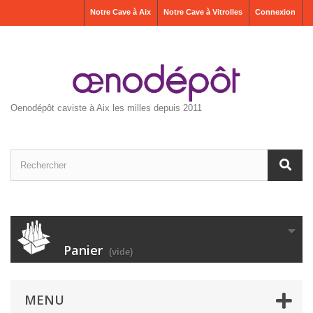
Notre Cave à Aix
Notre Cave à Vitrolles
Connexion
Oenodépôt caviste à Aix les milles depuis 2011
Panier
(vide)
MENU