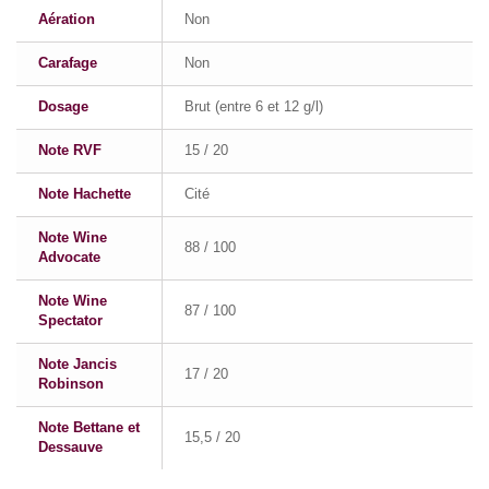
Aération
Non
Carafage
Non
Dosage
Brut (entre 6 et 12 g/l)
Note RVF
15 / 20
Note Hachette
Cité
Note Wine
88 / 100
Advocate
Note Wine
87 / 100
Spectator
Note Jancis
17 / 20
Robinson
Note Bettane et
15,5 / 20
Dessauve