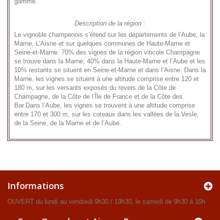
gamme.
Description de la région :
Le vignoble champenois s’étend sur les départements de l’Aube, la
Marne, L’Aisne et sur quelques communes de Haute-Marne et
Seine-et-Marne. 70% des vignes de la région viticole Champagne
se trouve dans la Marne, 40% dans la Haute-Marne et l’Aube et les
10% restants se situent en Seine-et-Marne et dans l’Aisne. Dans la
Marne, les vignes se situent à une altitude comprise entre 120 et
180 m, sur les versants exposés du revers de la Côte de
Champagne, de la Côte de l’Île de France et de la Côte des
Bar.Dans l’Aube, les vignes se trouvent à une altitude comprise
entre 170 et 300 m, sur les coteaux dans les vallées de la Vesle,
de la Seine, de la Marne et de l’Aube.
Informations
OUVERT du lundi au vendredi 9h30 / 19h30, le samedi de 9h30 à 19h