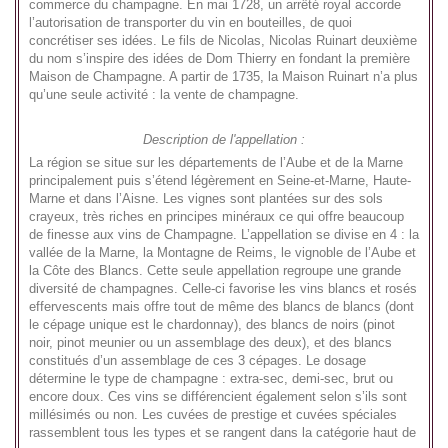
commerce du champagne. En mai 1728, un arrêté royal accorde
l’autorisation de transporter du vin en bouteilles, de quoi
concrétiser ses idées. Le fils de Nicolas, Nicolas Ruinart deuxième
du nom s’inspire des idées de Dom Thierry en fondant la première
Maison de Champagne. A partir de 1735, la Maison Ruinart n’a plus
qu’une seule activité : la vente de champagne.
Description de l'appellation :
La région se situe sur les départements de l’Aube et de la Marne
principalement puis s’étend légèrement en Seine-et-Marne, Haute-
Marne et dans l’Aisne. Les vignes sont plantées sur des sols
crayeux, très riches en principes minéraux ce qui offre beaucoup
de finesse aux vins de Champagne. L’appellation se divise en 4 : la
vallée de la Marne, la Montagne de Reims, le vignoble de l’Aube et
la Côte des Blancs. Cette seule appellation regroupe une grande
diversité de champagnes. Celle-ci favorise les vins blancs et rosés
effervescents mais offre tout de même des blancs de blancs (dont
le cépage unique est le chardonnay), des blancs de noirs (pinot
noir, pinot meunier ou un assemblage des deux), et des blancs
constitués d’un assemblage de ces 3 cépages. Le dosage
détermine le type de champagne : extra-sec, demi-sec, brut ou
encore doux. Ces vins se différencient également selon s’ils sont
millésimés ou non. Les cuvées de prestige et cuvées spéciales
rassemblent tous les types et se rangent dans la catégorie haut de