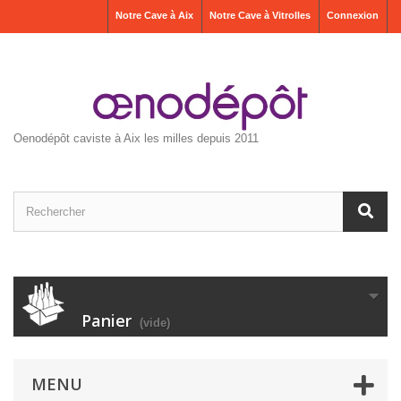
Notre Cave à Aix
Notre Cave à Vitrolles
Connexion
Oenodépôt caviste à Aix les milles depuis 2011
Panier
(vide)
MENU