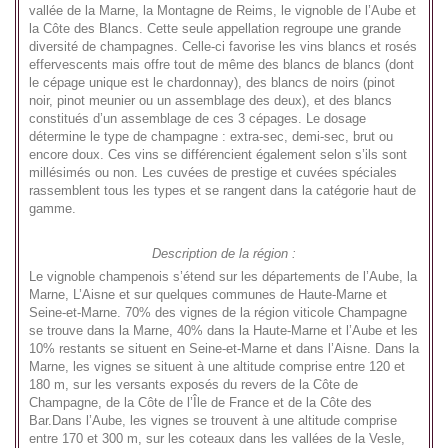
vallée de la Marne, la Montagne de Reims, le vignoble de l’Aube et
la Côte des Blancs. Cette seule appellation regroupe une grande
diversité de champagnes. Celle-ci favorise les vins blancs et rosés
effervescents mais offre tout de même des blancs de blancs (dont
le cépage unique est le chardonnay), des blancs de noirs (pinot
noir, pinot meunier ou un assemblage des deux), et des blancs
constitués d’un assemblage de ces 3 cépages. Le dosage
détermine le type de champagne : extra-sec, demi-sec, brut ou
encore doux. Ces vins se différencient également selon s’ils sont
millésimés ou non. Les cuvées de prestige et cuvées spéciales
rassemblent tous les types et se rangent dans la catégorie haut de
gamme.
Description de la région :
Le vignoble champenois s’étend sur les départements de l’Aube, la
Marne, L’Aisne et sur quelques communes de Haute-Marne et
Seine-et-Marne. 70% des vignes de la région viticole Champagne
se trouve dans la Marne, 40% dans la Haute-Marne et l’Aube et les
10% restants se situent en Seine-et-Marne et dans l’Aisne. Dans la
Marne, les vignes se situent à une altitude comprise entre 120 et
180 m, sur les versants exposés du revers de la Côte de
Champagne, de la Côte de l’Île de France et de la Côte des
Bar.Dans l’Aube, les vignes se trouvent à une altitude comprise
entre 170 et 300 m, sur les coteaux dans les vallées de la Vesle,