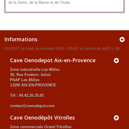
de la Seine, de la Marne et de l’Aube.
Informations
OUVERT du lundi au vendredi 9h30 / 19h30, le samedi de 9h30 à 19h
Cave Oenodepot Aix-en-Provence
Zone industrielle Les Milles
30, Rue Frederic Joliot
PAAP Les Milles
13290 AIX-EN-PROVENCE
Tél : 04.42.26.35.83
contact@oenodepot.com
Cave Oenodépôt Vitrolles
Zone commerciale Grand Vitrolles